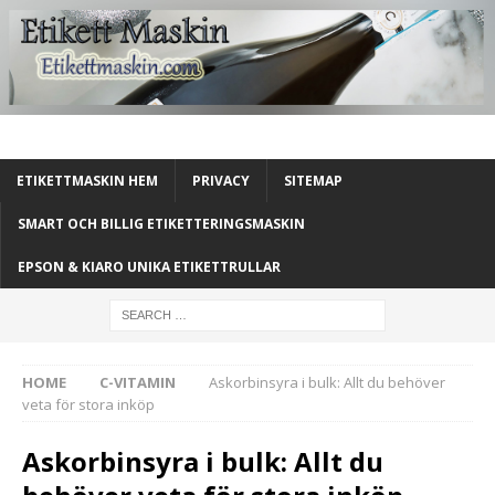
ETIKETTMASKIN HEM
PRIVACY
SITEMAP
SMART OCH BILLIG ETIKETTERINGSMASKIN
EPSON & KIARO UNIKA ETIKETTRULLAR
HOME
C-VITAMIN
Askorbinsyra i bulk: Allt du behöver
veta för stora inköp
Askorbinsyra i bulk: Allt du