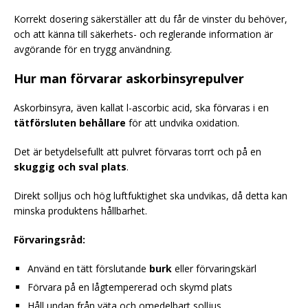
Korrekt dosering säkerställer att du får de vinster du behöver,
och att känna till säkerhets- och reglerande information är
avgörande för en trygg användning.
Hur man förvarar askorbinsyrepulver
Askorbinsyra, även kallat l-ascorbic acid, ska förvaras i en
tätförsluten behållare
för att undvika oxidation.
Det är betydelsefullt att pulvret förvaras torrt och på en
skuggig och sval plats
.
Direkt solljus och hög luftfuktighet ska undvikas, då detta kan
minska produktens hållbarhet.
Förvaringsråd:
Använd en tätt förslutande
burk
eller förvaringskärl
Förvara på en lågtempererad och skymd plats
Håll undan från väta och omedelbart solljus