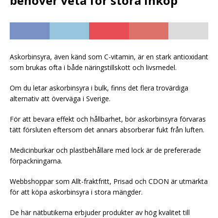
behöver veta för stora inköp
Askorbinsyra, även känd som C-vitamin, är en stark antioxidant
som brukas ofta i både näringstillskott och livsmedel.
Om du letar askorbinsyra i bulk, finns det flera trovärdiga
alternativ att överväga i Sverige.
För att bevara effekt och hållbarhet, bör askorbinsyra förvaras
tätt försluten eftersom det annars absorberar fukt från luften.
Medicinburkar och plastbehållare med lock är de prefererade
förpackningarna.
Webbshoppar som Allt-fraktfritt, Prisad och CDON är utmärkta
för att köpa askorbinsyra i stora mängder.
De här nätbutikerna erbjuder produkter av hög kvalitet till