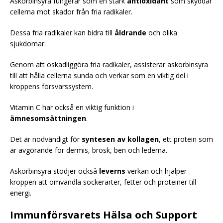
Askorbinsyra fungerar som en stark
antioxidant
som skyddar
cellerna mot skador från fria radikaler.
Dessa fria radikaler kan bidra till
åldrande
och olika
sjukdomar.
Genom att oskadliggöra fria radikaler, assisterar askorbinsyra
till att hålla cellerna sunda och verkar som en viktig del i
kroppens försvarssystem.
Vitamin C har också en viktig funktion i
ämnesomsättningen
.
Det är nödvändigt för
syntesen av kollagen
, ett protein som
är avgörande för dermis, brosk, ben och lederna.
Askorbinsyra stödjer också
leverns
verkan och hjälper
kroppen att omvandla sockerarter, fetter och proteiner till
energi.
Immunförsvarets Hälsa och Support