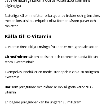
både de naturliga källorna och de kosttillskott som finns
tillgängliga.
Naturliga källor innefattar olika typer av frukter och grönsaker,
medan kosttillskott erbjuds i olika former såsom pulver och
tabletter.
Källa till C-Vitamin
C-vitamin finns rikligt i många fruktsorter och grönsakssorter.
Citrusfrukter
såsom apelsiner och citroner är kända för sin
stora C-vitaminhalt.
Exempelvis innehåller en medel stor apelsin cirka 70 milligram
C-vitamin.
Bär
som jordgubbar och blåbär är också goda källor till C-
vitamin.
En bägare jordgubbar kan ha ungefär 85 milligram