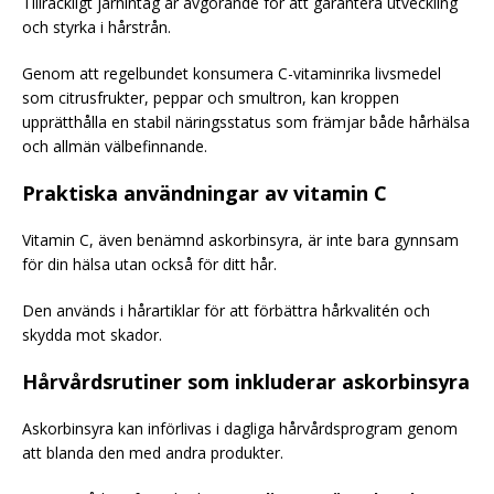
Tillräckligt järnintag är avgörande för att garantera utveckling
och styrka i hårstrån.
Genom att regelbundet konsumera C-vitaminrika livsmedel
som citrusfrukter, peppar och smultron, kan kroppen
upprätthålla en stabil näringsstatus som främjar både hårhälsa
och allmän välbefinnande.
Praktiska användningar av vitamin C
Vitamin C, även benämnd askorbinsyra, är inte bara gynnsam
för din hälsa utan också för ditt hår.
Den används i hårartiklar för att förbättra hårkvalitén och
skydda mot skador.
Hårvårdsrutiner som inkluderar askorbinsyra
Askorbinsyra kan införlivas i dagliga hårvårdsprogram genom
att blanda den med andra produkter.