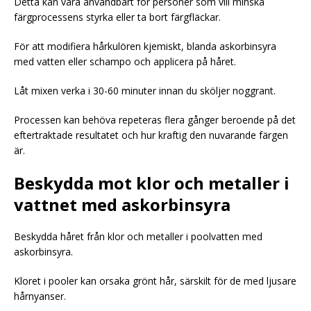
Detta kan vara användbart för personer som vill minska
färgprocessens styrka eller ta bort färgfläckar.
För att modifiera hårkulören kjemiskt, blanda askorbinsyra
med vatten eller schampo och applicera på håret.
Låt mixen verka i 30-60 minuter innan du sköljer noggrant.
Processen kan behöva repeteras flera gånger beroende på det
eftertraktade resultatet och hur kraftig den nuvarande färgen
är.
Beskydda mot klor och metaller i
vattnet med askorbinsyra
Beskydda håret från klor och metaller i poolvatten med
askorbinsyra.
Kloret i pooler kan orsaka grönt hår, särskilt för de med ljusare
hårnyanser.