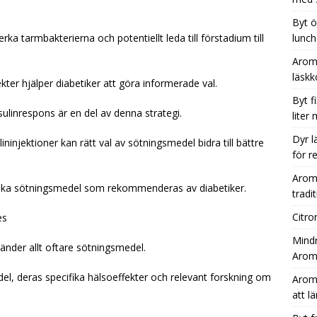
Byt ö
ka tarmbakterierna och potentiellt leda till förstadium till
lunch
Aromh
läsk
ekter hjälper diabetiker att göra informerade val.
Byt f
ulinrespons är en del av denna strategi.
liter
Dyr l
ninjektioner kan rätt val av sötningsmedel bidra till bättre
för r
Aromh
vilka sötningsmedel som rekommenderas av diabetiker.
tradit
Citro
es
Mindr
nder allt oftare sötningsmedel.
Aromh
l, deras specifika hälsoeffekter och relevant forskning om
Aromh
att l