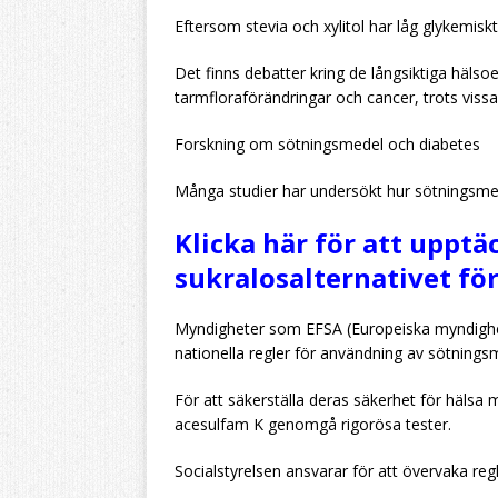
Eftersom stevia och xylitol har låg glykemisk
Det finns debatter kring de långsiktiga häls
tarmfloraförändringar och cancer, trots vissa 
Forskning om sötningsmedel och diabetes
Många studier har undersökt hur sötningsmed
Klicka här för att upptä
sukralosalternativet för 
Myndigheter som EFSA (Europeiska myndighete
nationella regler för användning av sötnings
För att säkerställa deras säkerhet för häls
acesulfam K genomgå rigorösa tester.
Socialstyrelsen ansvarar för att övervaka re