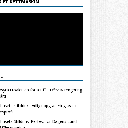
A ETIKETTMASKIN
NU
nsyra i toaletten för att få : Effektiv rengöring
ård
usets stilldrink: tydlig uppgradering av din
esprofil
usets Stilldrink: Perfekt för Dagens Lunch
jälvservering