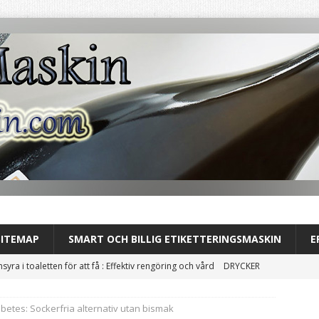
SITEMAP
SMART OCH BILLIG ETIKETTERINGSMASKIN
E
nsyra i toaletten för att få : Effektiv rengöring och vård
DRYCKER
usets stilldrink: tydlig uppgradering av din dryckesprofil
betes: Sockerfria alternativ utan bismak