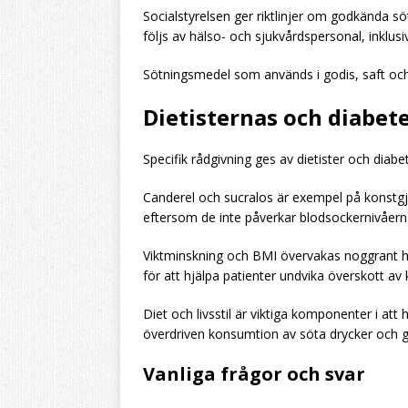
Socialstyrelsen ger riktlinjer om godkända sö
följs av hälso- och sjukvårdspersonal, inklusiv
Sötningsmedel som används i godis, saft och
Dietisternas och diabe
Specifik rådgivning ges av dietister och diab
Canderel och sucralos är exempel på konst
eftersom de inte påverkar blodsockernivåern
Viktminskning och BMI övervakas noggrant 
för att hjälpa patienter undvika överskott a
Diet och livsstil är viktiga komponenter i att
överdriven konsumtion av söta drycker och go
Vanliga frågor och svar