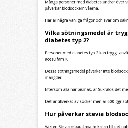
Många personer med diabetes undrar över vi
påverkar blodsockernivåerna.
Här är några vanliga frågor och svar om säk
Vilka sötningsmedel är try
diabetes typ 2?
Personer med diabetes typ 2 kan tryggt anvä
acesulfam K.
Dessa sötningsmedel påverkar inte blodsocke
mängder.
Eftersom alla har bismak, är Sukralos det m
Det är tillverkat av socker men är 600 ggr sö
Hur påverkar stevia blodso
Växten Stevia rebaudiana är källan till det na