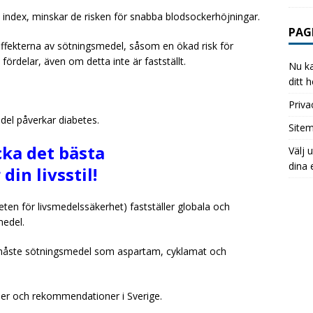
t index, minskar de risken för snabba blodsockerhöjningar.
PAG
oeffekterna av sötningsmedel, såsom en ökad risk för
fördelar, även om detta inte är fastställt.
Nu ka
ditt 
Priva
el påverkar diabetes.
Site
cka det bästa
Välj 
dina 
din livsstil!
n för livsmedelssäkerhet) fastställer globala och
medel.
a måste sötningsmedel som aspartam, cyklamat och
gler och rekommendationer i Sverige.