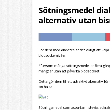
[ 2026/08/03 ]
Aromh
Sötningsmedel diab
HEMBRYGGNING
alternativ utan b
[ 2026/08/02 ]
Byt ö
resultatet
HEMBRY
[ 2026/07/31 ]
Aromh
HEMBRYGGNING
För dem med diabetes är det viktigt att välja 
blodsockernivåer.
Eftersom många sötningsmedel är flera gån
mängder utan att påverka blodsockret.
Detta gör dem till ett attraktivt alternativ fö
sin hälsa.
Sötningsmedel som aspartam, stevia, sukralo