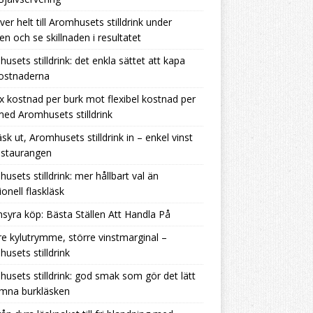
ver helt till Aromhusets stilldrink under
en och se skillnaden i resultatet
usets stilldrink: det enkla sättet att kapa
kostnaderna
ix kostnad per burk mot flexibel kostnad per
 med Aromhusets stilldrink
äsk ut, Aromhusets stilldrink in – enkel vinst
estaurangen
usets stilldrink: mer hållbart val än
ionell flaskläsk
nsyra köp: Bästa Ställen Att Handla På
e kylutrymme, större vinstmarginal –
usets stilldrink
usets stilldrink: god smak som gör det lätt
ämna burkläsken