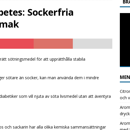
BR
usets Stilldrink: Perfekt för Dagens Lunch med Självservering
etes: Sockerfria
ismak
ver helt till Aromhusets stilldrink under lunchen och se skillnaden i
GGNING
usets stilldrink: det enkla sättet att kapa läskkostnaderna
rätt sötningsmedel för att upprätthålla stabila
ME
ger sötare än socker, kan man använda dem i mindre
Citro
r diabetiker som vill njuta av söta livsmedel utan att äventyra
och v
Aromh
dryck
Aromh
s och sackarin har alla olika kemiska sammansättningar
med S