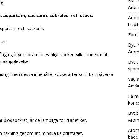
Byt f
ng
Aromh
ns
aspartam
,
sackarin
,
sukralos
, och
stevia
.
Aromh
tradit
aspartam och sackarin.
Förde
ker.
Byt f
Aromh
a gånger sötare än vanligt socker, vilket innebär att
makupplevelse.
Byt d
spara
nung, men dessa innehåller sockerarter som kan påverka
Vad a
Anvä
Få m
konce
Byt b
Aromh
 blodsockret, är de lämpliga för diabetiker.
Aromh
tminskning genom att minska kaloriintaget.
både