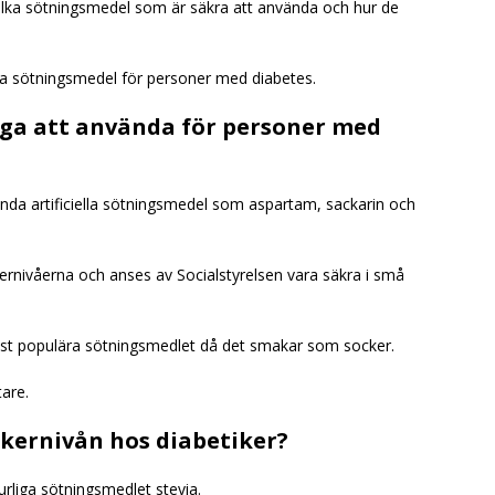
lka sötningsmedel som är säkra att använda och hur de
ra sötningsmedel för personer med diabetes.
gga att använda för personer med
nda artificiella sötningsmedel som aspartam, sackarin och
rnivåerna och anses av Socialstyrelsen vara säkra i små
est populära sötningsmedlet då det smakar som socker.
tare.
ckernivån hos diabetiker?
turliga sötningsmedlet stevia.