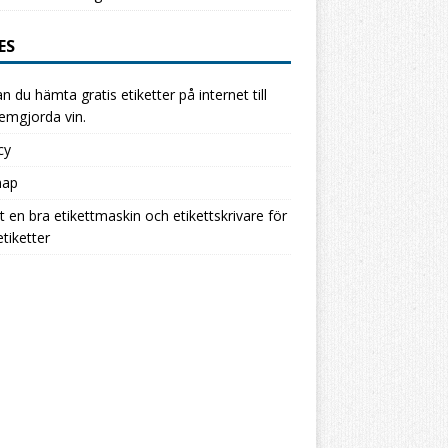
ES
n du hämta gratis etiketter på internet till
hemgjorda vin.
cy
map
ut en bra etikettmaskin och etikettskrivare för
etiketter