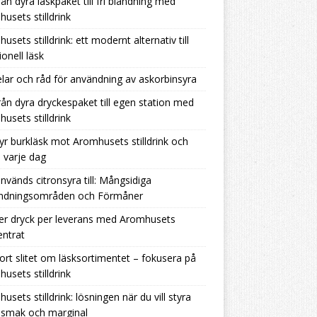
rån dyra läskpaket till fri blandning med
usets stilldrink
usets stilldrink: ett modernt alternativ till
ionell läsk
lar och råd för användning av askorbinsyra
rån dyra dryckespaket till egen station med
usets stilldrink
yr burkläsk mot Aromhusets stilldrink och
 varje dag
nvänds citronsyra till: Mångsidiga
ndningsområden och Förmåner
er dryck per leverans med Aromhusets
ntrat
ort slitet om läsksortimentet – fokusera på
usets stilldrink
usets stilldrink: lösningen när du vill styra
 smak och marginal