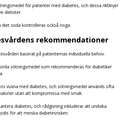
tningsmedel för patienter med diabetes, och dessa riktlinjer
e dietister.
 diet soda kontrolleras också noga.
tesvårdens rekommendationer
etesvården baserat på patienternas individuella behov.
gjorda sötningsmedel som rekommenderas för diabetiker
a.
hos vuxna med diabetes, och sötningsmedel används ofta
v kalorier utan att kompromissa med smak.
 hantera diabetes, och rådgivning inkluderar att undvika
dis för att minska diabetesrisken.