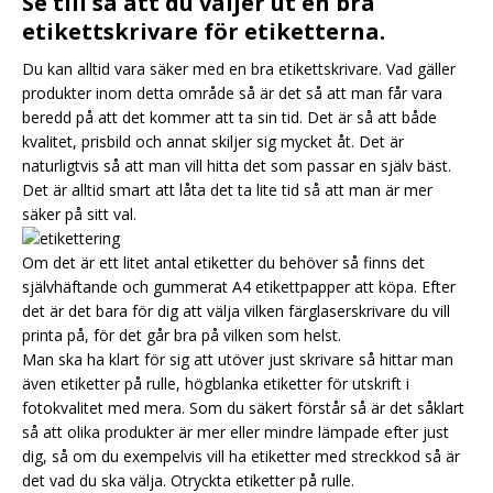
Se till så att du väljer ut en bra
etikettskrivare för etiketterna.
Du kan alltid vara säker med en bra etikettskrivare. Vad gäller
produkter inom detta område så är det så att man får vara
beredd på att det kommer att ta sin tid. Det är så att både
kvalitet, prisbild och annat skiljer sig mycket åt. Det är
naturligtvis så att man vill hitta det som passar en själv bäst.
Det är alltid smart att låta det ta lite tid så att man är mer
säker på sitt val.
Om det är ett litet antal etiketter du behöver så finns det
självhäftande och gummerat A4 etikettpapper att köpa. Efter
det är det bara för dig att välja vilken färglaserskrivare du vill
printa på, för det går bra på vilken som helst.
Man ska ha klart för sig att utöver just skrivare så hittar man
även etiketter på rulle, högblanka etiketter för utskrift i
fotokvalitet med mera. Som du säkert förstår så är det såklart
så att olika produkter är mer eller mindre lämpade efter just
dig, så om du exempelvis vill ha etiketter med streckkod så är
det vad du ska välja.
Otryckta etiketter på rulle.