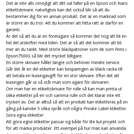
Det är inte alls omöjligt att ditt val faller på en Epson och Kiaro
etikettskrivare. naturligtvis kan det också blir så att du
bestämmer dig för en annan produkt. Det är en marknad som
är större än du tror. Att du kommer att hitta rätt är därför en
garanti.
Är det så att du är en företagare så kommer det nog att bli en
hel del utskrifter med tiden. Det är så att det kommer att bli
mer än du tänkt. Med större bläckpatroner som de som finns i
Epson7500G så blir det mycket billigare.
En större skrivare håller längre och behöver mindre service.
Går det åt en del etiketter kan besparingen av bläck räcka till
att betala en leasingavgift för en stor skrivare. Efter det att
leasingen går ut så står man som ägare för skrivaren.
Om man har en etikettskrivare för rulle så kan man printa ut
olika etiketter på en och samma rulle och det klarar inte ett
tryckeri av. Det är alltså så att en produkt kan etiketteras på en
gång på kanske 5 olika språk och några Private Label etiketter.
Göra egna etiketter
Att göra egna etiketter passar sig både för lite kul projekt och
för att märka produkter. Ett exempel på hur man kan använda