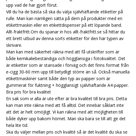
upp vad de har gjort förut.
Vill du ha de bästa så ska du välja självhäftande etiketter på
rulle. Man kan nämligen sätta på dem på produkter med en
etikettmaskin eller en etikettdispenser på ett löpande band.
Allt-fraktfritt.Om du spanar in hos allt-fraktfritt.se så hittar du
ett brett utbud av denna sorts etiketter för den här typen av
skrivare.
Man kan med säkerhet räkna med att få utskrifter som är
både kemikaliebeständiga och högglansiga i fotokvalitet. Det
är etiketter som är stansade i förväg och det finns format från
e-cigg 30-60 mm upp till betydligt större än så. Också manuella
etikettmaskiner samt både den typ av papper som är
gummerat för fuktning + högglansigt självhäftande A4-papper.
Bra pris för bra kvalitet
En sak som vi alla är ute efter är bra kvalitet till bra pris. Detta
kan man inte räkna med att få alltid. Det innebär såklart inte
att det är helt omöjligt. Vi kan räkna med att möjligheten till
både dyker upp bakom hörnet. Man ska bara se till att ge det
hela lite tid.
Ska du väljer mellan pris och kvalité så är det kvalité du ska se