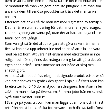
dem är att ha dem hemma. Extra kul blir det med etiketter för
hemmabruk då man kan göra dem lite piffigare. Om man ska
använda dem till seriösa produkter så krävs det mer tanke
bakom.
Eftersom det är kul så får man lätt med sig resten av familjen.
Det här är en ultimat lösning för det mindre familjeföretaget.
Det är ingenting att vänta på, utan det är bara att säga till din
familj och dra igång!
Som vanligt så är det alltid roligare att göra saker när man är
fler. Ni kan dela upp arbetet lite mellan er så att alla kan vara
med på ett hörn. Att vara helt ensam med etiketterna är inte
roligt. I och för sig finns det många som gillar att göra det på
egen hand också. Detta innebär att det både är skoj och
snabbt gjort.
Är det så att det behövs elegant designade produktetiketter så
kan det behövas en grafisk designer till hjälp. På fiverr.Man kan
få etiketter för 5-10 dollar styck från designers från Asien eller
USA om man kollar på fiverr.com. Samma jobb från en svensk
byrå skulle kostat 3000 kr.
I Sverige på youcruit.com kan man lägga ut annons och få fast
pris från riktigt bra grafiska formgivare – och dåliga. Kolla först