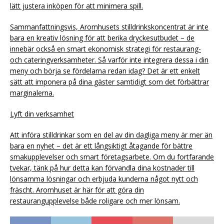
lätt justera inköpen för att minimera spill.
Sammanfattningsvis, Aromhusets stilldrinkskoncentrat är inte
bara en kreativ lösning för att berika dryckesutbudet – de
innebär också en smart ekonomisk strategi för restaurang-
och cateringverksamheter. Så varför inte integrera dessa i din
meny och börja se fördelarna redan idag? Det är ett enkelt
sätt att imponera på dina gäster samtidigt som det förbättrar
marginalerna.
Lyft din verksamhet
Att införa stilldrinkar som en del av din dagliga meny är mer än
bara en nyhet – det är ett långsiktigt åtagande för bättre
smakupplevelser och smart företagsarbete. Om du fortfarande
tvekar, tänk på hur detta kan förvandla dina kostnader till
lönsamma lösningar och erbjuda kunderna något nytt och
fräscht. Aromhuset är här för att göra din
restaurangupplevelse både roligare och mer lönsam.