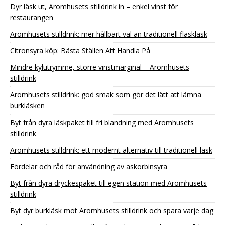
Dyr läsk ut, Aromhusets stilldrink in – enkel vinst för
restaurangen
Aromhusets stilldrink: mer hållbart val än traditionell flaskläsk
Citronsyra köp: Bästa Ställen Att Handla På
Mindre kylutrymme, större vinstmarginal – Aromhusets
stilldrink
Aromhusets stilldrink: god smak som gör det lätt att lämna
burkläsken
Byt från dyra läskpaket till fri blandning med Aromhusets
stilldrink
Aromhusets stilldrink: ett modernt alternativ till traditionell läsk
Fördelar och råd för användning av askorbinsyra
Byt från dyra dryckespaket till egen station med Aromhusets
stilldrink
Byt dyr burkläsk mot Aromhusets stilldrink och spara varje dag