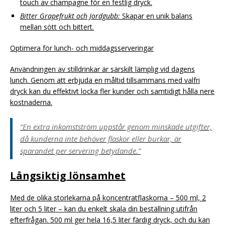
touch av champagne för en festlig dryck.
Bitter Grapefrukt och Jordgubb:
Skapar en unik balans
mellan sött och bittert.
Optimera för lunch- och middagsserveringar
Användningen av stilldrinkar är särskilt lämplig vid dagens
lunch. Genom att erbjuda en måltid tillsammans med valfri
dryck kan du effektivt locka fler kunder och samtidigt hålla nere
kostnaderna.
“En extra inkomstström uppstår genom minskade utgifter,
då kunderna inte behöver flaskor eller burkar, är
sparandet per servering betydande.”
Långsiktig lönsamhet
Med de olika storlekarna på koncentratflaskorna – 500 ml, 2
liter och 5 liter – kan du enkelt skala din beställning utifrån
efterfrågan. 500 ml ger hela 16,5 liter färdig dryck, och du kan