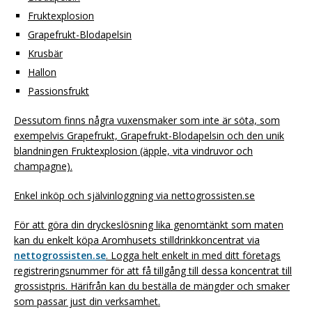
Fruktexplosion
Grapefrukt-Blodapelsin
Krusbär
Hallon
Passionsfrukt
Dessutom finns några vuxensmaker som inte är söta, som
exempelvis Grapefrukt, Grapefrukt-Blodapelsin och den unik
blandningen Fruktexplosion (äpple, vita vindruvor och
champagne).
Enkel inköp och självinloggning via nettogrossisten.se
För att göra din dryckeslösning lika genomtänkt som maten
kan du enkelt köpa Aromhusets stilldrinkkoncentrat via
nettogrossisten.se
. Logga helt enkelt in med ditt företags
registreringsnummer för att få tillgång till dessa koncentrat till
grossistpris. Härifrån kan du beställa de mängder och smaker
som passar just din verksamhet.