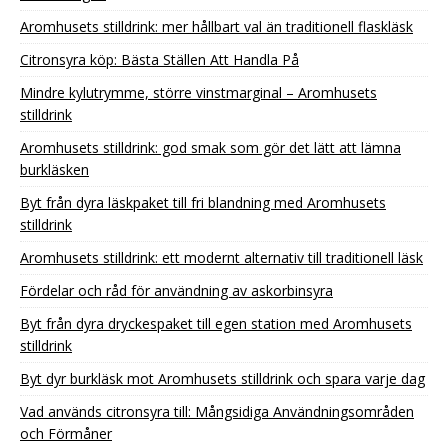
Aromhusets stilldrink: mer hållbart val än traditionell flaskläsk
Citronsyra köp: Bästa Ställen Att Handla På
Mindre kylutrymme, större vinstmarginal – Aromhusets
stilldrink
Aromhusets stilldrink: god smak som gör det lätt att lämna
burkläsken
Byt från dyra läskpaket till fri blandning med Aromhusets
stilldrink
Aromhusets stilldrink: ett modernt alternativ till traditionell läsk
Fördelar och råd för användning av askorbinsyra
Byt från dyra dryckespaket till egen station med Aromhusets
stilldrink
Byt dyr burkläsk mot Aromhusets stilldrink och spara varje dag
Vad används citronsyra till: Mångsidiga Användningsområden
och Förmåner