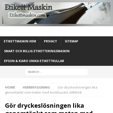
ETIKETTMASKIN HEM
PRIVACY
SITEMAP
SMART OCH BILLIG ETIKETTERINGSMASKIN
EPSON & KIARO UNIKA ETIKETTRULLAR
HOME
HEMBRYGGNING
Gör dryckeslösningen lika
genomtänkt som maten med Aromhusets stilldrink
Gör dryckeslösningen lika