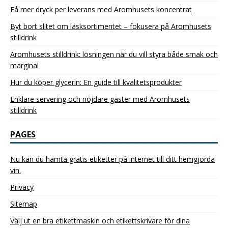
Få mer dryck per leverans med Aromhusets koncentrat
Byt bort slitet om läsksortimentet – fokusera på Aromhusets
stilldrink
Aromhusets stilldrink: lösningen när du vill styra både smak och
marginal
Hur du köper glycerin: En guide till kvalitetsprodukter
Enklare servering och nöjdare gäster med Aromhusets
stilldrink
PAGES
Nu kan du hämta gratis etiketter på internet till ditt hemgjorda
vin.
Privacy
Sitemap
Välj ut en bra etikettmaskin och etikettskrivare för dina