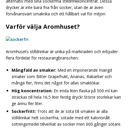
alternativ med sina sockerfria stilldrinkkoncentrat. Dessa
drycker är inte bara fria från socker, utan de är även
förvånansvärt smakrika och ett hållbart val för miljön.
Varför välja Aromhuset?
Aromhusets stilldrinkar är unika på marknaden och erbjuder
flera fördelar för restaurangbranschen:
Mångfald av smaker:
Med en imponerande mängd
smaker som Bitter Grapefrukt, Ananas, Rabarber och
många fler, finns det något för allas smaklökar.
Hög koncentration:
En enda liten flaska på 500 ml kan
sträckas till hela 16,5 liter ferdig dryck! Större storlekar kan
ge ännu fler liter.
Sockerfritt:
Trots att de är söta till smaken är alla
stilldrinkar helt sockerfria, sötade med ett kalorisnålt
sötningsmedel tillverkat av socker men 600 gånger sötare.