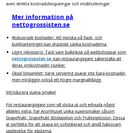
även direkta kostnadsbesparingar och intäktsökningar:
Mer information på
nettogrossisten.se
Reducerade kostnader:
Att minska på flask- och
burkhanteringen kan drastiskt sänka kostnaderna.
Lägre inköpspris:
Tack vare bulkinköp på webbshoppar som
nettogrossisten.se
, kan restaurangägare säkerställa att
deras omkostnader sjunker.
Ökad lönsamhet:
Varje servering sparar inte bara kostnader,
men möjliggör också ett högre marginaltillägg.
Introducera vuxna smaker
För restaurangägare som vill sticka ut och erbjuda något
alldeles extra, har Aromhuset unika vuxensmaker såsom
Grapefrukt, Grapefrukt-Blodapelsin och Fruktexplosion. Dessa
är perfekta för att skapa en sofistikerad och ändå hälsosam
upplevelse för gästerna.