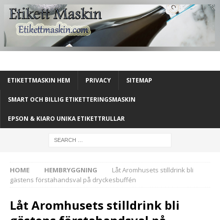
ETIKETTMASKIN HEM
PRIVACY
SITEMAP
SMART OCH BILLIG ETIKETTERINGSMASKIN
EPSON & KIARO UNIKA ETIKETTRULLAR
HOME
HEMBRYGGNING
Låt Aromhusets stilldrink bli
gästens förstahandsval på dryckesbuffén
Låt Aromhusets stilldrink bli