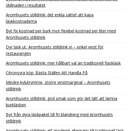
skillnaden i resultatet
Aromhusets stilldrink: det enkla sättet att kapa
läskkostnaderna
Byt fix kostnad per burk mot flexibel kostnad per liter med
Aromhusets stilldrink
Dyr läsk ut, Aromhusets stilldrink in – enkel vinst för
restaurangen
Aromhusets stilldrink: mer hållbart val än traditionell flaskläsk
Citronsyra köp: Bästa Ställen Att Handla På
Mindre kylutrymme, större vinstmarginal – Aromhusets
stilldrink
Aromhusets stilldrink: god smak som gör det lätt att lämna
burkläsken
Byt från dyra läskpaket till fri blandning med Aromhusets
stilldrink
Aromhusets stilldrink: ett modernt alternativ till traditionell läsk