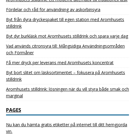
Fördelar och råd för användning av askorbinsyra
Byt från dyra dryckespaket till egen station med Aromhusets
stilldrink
Byt dyr burkläsk mot Aromhusets stilldrink och spara varje dag
Vad används citronsyra till: Mångsidiga Användningsområden
och Förmåner
Få mer dryck per leverans med Aromhusets koncentrat
Byt bort slitet om läsksortimentet – fokusera på Aromhusets
stilldrink
Aromhusets stilldrink: lösningen när du vill styra både smak och
marginal
PAGES
Nu kan du hämta gratis etiketter på internet till ditt hemgjorda
vin.