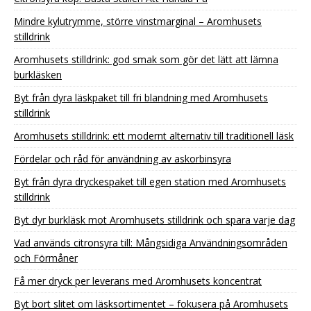
Mindre kylutrymme, större vinstmarginal – Aromhusets
stilldrink
Aromhusets stilldrink: god smak som gör det lätt att lämna
burkläsken
Byt från dyra läskpaket till fri blandning med Aromhusets
stilldrink
Aromhusets stilldrink: ett modernt alternativ till traditionell läsk
Fördelar och råd för användning av askorbinsyra
Byt från dyra dryckespaket till egen station med Aromhusets
stilldrink
Byt dyr burkläsk mot Aromhusets stilldrink och spara varje dag
Vad används citronsyra till: Mångsidiga Användningsområden
och Förmåner
Få mer dryck per leverans med Aromhusets koncentrat
Byt bort slitet om läsksortimentet – fokusera på Aromhusets