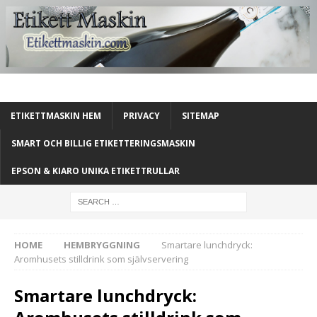
ETIKETTMASKIN HEM
PRIVACY
SITEMAP
SMART OCH BILLIG ETIKETTERINGSMASKIN
EPSON & KIARO UNIKA ETIKETTRULLAR
HOME
HEMBRYGGNING
Smartare lunchdryck:
Aromhusets stilldrink som självservering
Smartare lunchdryck: