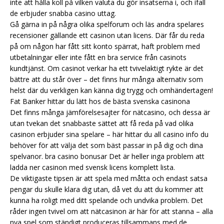
inte att hålla koll på vilken valuta du gör insatserna i, och ifall
de erbjuder snabba casino uttag.
Gå gärna in på några olika spelforum och läs andra spelares
recensioner gällande ett casinon utan licens. Där får du reda
på om någon har fått sitt konto spärrat, haft problem med
utbetalningar eller inte fått en bra service från casinots
kundtjänst. Om casinot verkar ha ett tvivelaktigt rykte är det
bättre att du står över – det finns hur många alternativ som
helst där du verkligen kan känna dig trygg och omhändertagen!
Fat Banker hittar du lätt hos de bästa svenska casinona
Det finns många jämförelsesajter för nätcasino, och dessa är
utan tvekan det snabbaste sättet att få reda på vad olika
casinon erbjuder sina spelare – här hittar du all casino info du
behöver för att välja det som bäst passar in på dig och dina
spelvanor.
bra casino bonusar
Det är heller inga problem att
ladda ner casinon med svensk licens komplett lista.
De viktigaste tipsen är att spela med måtta och endast satsa
pengar du skulle klara dig utan, då vet du att du kommer att
kunna ha roligt med ditt spelande och undvika problem. Det
råder ingen tvivel om att nätcasinon är här för att stanna – alla
nya spel som ständigt produceras tillsammans med de