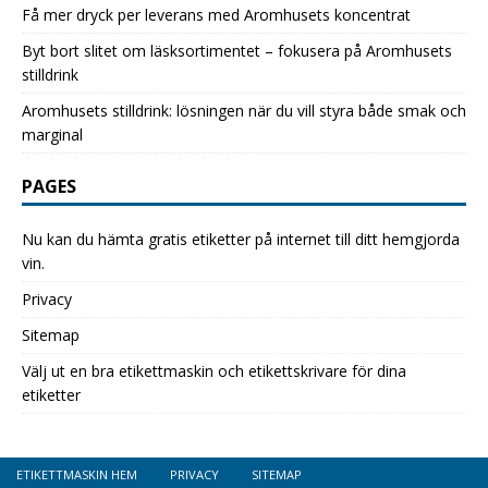
Få mer dryck per leverans med Aromhusets koncentrat
Byt bort slitet om läsksortimentet – fokusera på Aromhusets
stilldrink
Aromhusets stilldrink: lösningen när du vill styra både smak och
marginal
PAGES
Nu kan du hämta gratis etiketter på internet till ditt hemgjorda
vin.
Privacy
Sitemap
Välj ut en bra etikettmaskin och etikettskrivare för dina
etiketter
ETIKETTMASKIN HEM
PRIVACY
SITEMAP