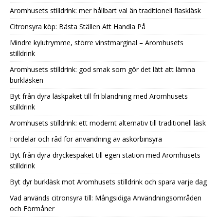
Aromhusets stilldrink: mer hållbart val än traditionell flaskläsk
Citronsyra köp: Bästa Ställen Att Handla På
Mindre kylutrymme, större vinstmarginal – Aromhusets
stilldrink
Aromhusets stilldrink: god smak som gör det lätt att lämna
burkläsken
Byt från dyra läskpaket till fri blandning med Aromhusets
stilldrink
Aromhusets stilldrink: ett modernt alternativ till traditionell läsk
Fördelar och råd för användning av askorbinsyra
Byt från dyra dryckespaket till egen station med Aromhusets
stilldrink
Byt dyr burkläsk mot Aromhusets stilldrink och spara varje dag
Vad används citronsyra till: Mångsidiga Användningsområden
och Förmåner