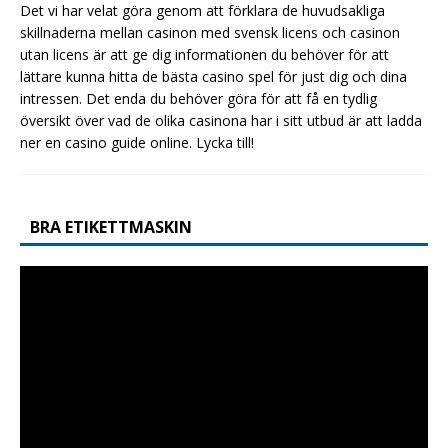
Det vi har velat göra genom att förklara de huvudsakliga
skillnaderna mellan casinon med svensk licens och casinon
utan licens är att ge dig informationen du behöver för att
lättare kunna hitta de bästa casino spel för just dig och dina
intressen. Det enda du behöver göra för att få en tydlig
översikt över vad de olika casinona har i sitt utbud är att ladda
ner en casino guide online. Lycka till!
BRA ETIKETTMASKIN