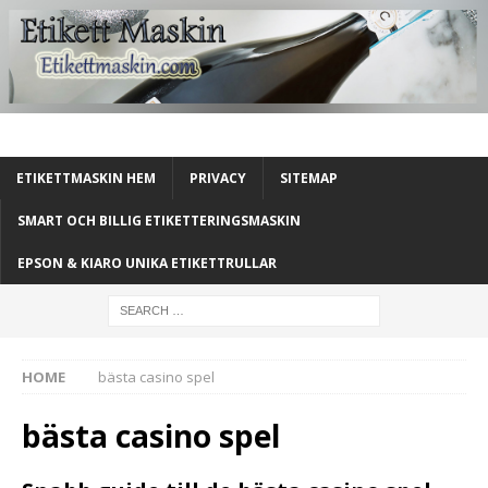
ETIKETTMASKIN HEM
PRIVACY
SITEMAP
SMART OCH BILLIG ETIKETTERINGSMASKIN
EPSON & KIARO UNIKA ETIKETTRULLAR
HOME
bästa casino spel
bästa casino spel