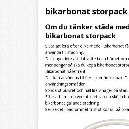
[ 2026/08/03 ]
Aromh
bikarbonat storpack
HEMBRYGGNING
Om du tänker städa med
[ 2026/08/02 ]
Byt ö
bikarbonat storpack
resultatet
HEMBRY
Sluta att leta efter olika medel. Bikarbonat få
[ 2026/07/31 ]
Aromh
använda till städning.
HEMBRYGGNING
Det duger inte att dutta lite i ena hörnet o
mer pengar så ska du köpa bikarbonat storpa
Bikarbonat håller rent
Det kan användas till fler saker än kakbak. 
användningsområden.
Sprida ut pulvret och häll lite vinäger på yt
Efter att smeten verkat klart ska du skölja 
bikarbonat gällande städning.
Ser kaklet i badrummet trist ut kör du på bik