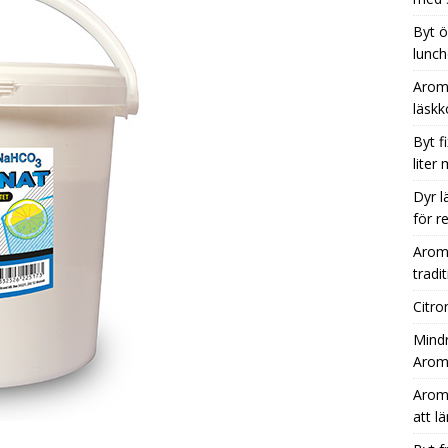
Byt ö
lunch
Aromh
läsk
Byt f
liter
Dyr l
för r
Aromh
tradit
Citro
Mindr
Aromh
Aromh
att l