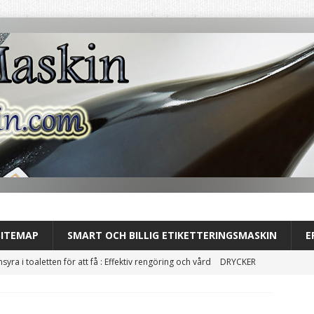
SITEMAP
SMART OCH BILLIG ETIKETTERINGSMASKIN
E
nsyra i toaletten för att få : Effektiv rengöring och vård
DRYCKER
usets stilldrink: tydlig uppgradering av din dryckesprofil