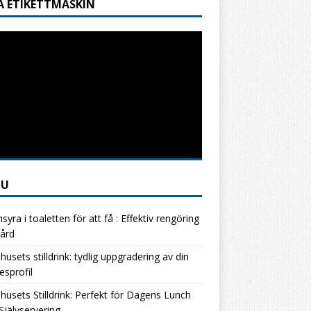
A ETIKETTMASKIN
NU
nsyra i toaletten för att få : Effektiv rengöring
ård
usets stilldrink: tydlig uppgradering av din
esprofil
usets Stilldrink: Perfekt för Dagens Lunch
jälvservering