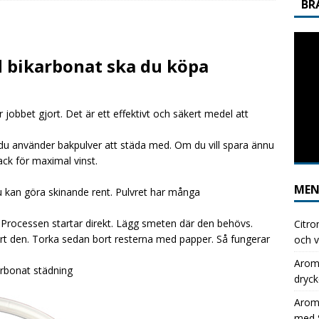
BR
usets Stilldrink: Perfekt för Dagens Lunch med Självservering
 bikarbonat ska du köpa
ver helt till Aromhusets stilldrink under lunchen och se skillnaden i
GGNING
r jobbet gjort. Det är ett effektivt och säkert medel att
usets stilldrink: det enkla sättet att kapa läskkostnaderna
m du använder bakpulver att städa med. Om du vill spara ännu
ck för maximal vinst.
ME
Du kan göra skinande rent. Pulvret har många
an. Processen startar direkt. Lägg smeten där den behövs.
Citro
bort den. Torka sedan bort resterna med papper. Så fungerar
och v
Aromh
arbonat städning
dryck
Aromh
med S