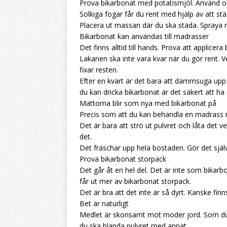
Prova bikarbonat med potatismjöl. Använd ol
Solkiga fogar får du rent med hjälp av att s
Placera ut massan där du ska städa. Spraya m
Bikarbonat kan användas till madrasser
Det finns alltid till hands. Prova att applice
Lakanen ska inte vara kvar när du gör rent. 
fixar resten.
Efter en kvart är det bara att dammsuga upp p
du kan dricka bikarbonat är det säkert att ha
Mattorna blir som nya med bikarbonat på
Precis som att du kan behandla en madrass 
Det är bara att strö ut pulvret och låta det 
det.
Det fräschar upp hela bostaden. Gör det själv 
Prova bikarbonat storpack
Det går åt en hel del. Det är inte som bikar
får ut mer av bikarbonat storpack.
Det är bra att det inte är så dyrt. Kanske finn
Bet är naturligt
Medlet är skonsamt mot moder jord. Som du 
du ska blanda pulvret med annat.