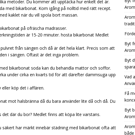
Byt f
ika metoder. Du kommer att upptäcka hur enkelt det är.
Aromh
täda med bikarbonat. Kom igång på nolltid med rätt recept.
ed kaklet när du vill spola bort massan.
Aromh
tradit
ra bikarbonat på ofräscha madrasser.
Förde
Verkningstiden är 15-20 minuter.
hosta bikarbonat
Medlet
Byt f
ulvret från sängen och då är det hela klart. Precis som att
Aromh
 den i sängen. Oftast är det inga problem.
Byt d
spara
med bikarbonat soda kan du behandla mattor och soffor.
verka under cirka en kvarts tid för att därefter dammsuga upp
Vad a
Anvä
eller köp det i affären.
Få m
konce
bonat mot halsbränna då du bara använder lite då och då. Du
Byt b
s det där du bor? Medlet finns att köpa lite varstans.
Aromh
Aromh
säkert har märkt innebär städning med bikarbonat ofta att
både