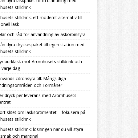
rån dyra läskpaket till fri blandning med
usets stilldrink
usets stilldrink: ett modernt alternativ till
ionell läsk
lar och råd för användning av askorbinsyra
rån dyra dryckespaket till egen station med
usets stilldrink
yr burkläsk mot Aromhusets stilldrink och
 varje dag
nvänds citronsyra till: Mångsidiga
ndningsområden och Förmåner
er dryck per leverans med Aromhusets
ntrat
ort slitet om läsksortimentet – fokusera på
usets stilldrink
usets stilldrink: lösningen när du vill styra
 smak och marginal