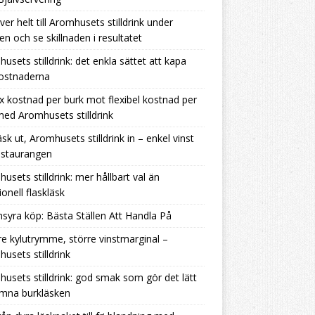
ver helt till Aromhusets stilldrink under
en och se skillnaden i resultatet
usets stilldrink: det enkla sättet att kapa
kostnaderna
ix kostnad per burk mot flexibel kostnad per
 med Aromhusets stilldrink
äsk ut, Aromhusets stilldrink in – enkel vinst
estaurangen
usets stilldrink: mer hållbart val än
ionell flaskläsk
nsyra köp: Bästa Ställen Att Handla På
e kylutrymme, större vinstmarginal –
usets stilldrink
usets stilldrink: god smak som gör det lätt
ämna burkläsken