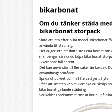
HEMBRYGGNING
bikarbonat
[ 2026/08/02 ]
Byt ö
Om du tänker städa med
resultatet
HEMBRY
bikarbonat storpack
[ 2026/07/31 ]
Aromh
Sluta att leta efter olika medel. Bikarbonat få
HEMBRYGGNING
använda till städning.
[ 2026/07/28 ]
Byt f
Det duger inte att dutta lite i ena hörnet o
mer pengar så ska du köpa bikarbonat storpa
stilldrink
HEMBRYG
Bikarbonat håller rent
Det kan användas till fler saker än kakbak. 
användningsområden.
Sprida ut pulvret och häll lite vinäger på yt
Efter att smeten verkat klart ska du skölja 
bikarbonat gällande städning.
Ser kaklet i badrummet trist ut kör du på bik