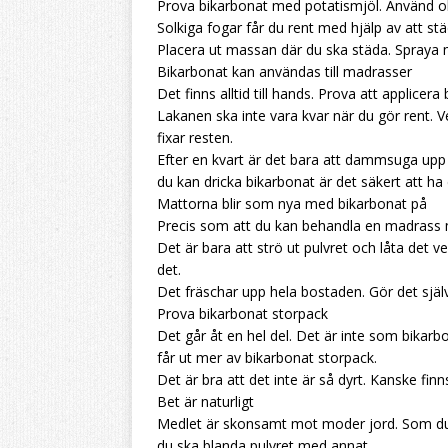
Prova bikarbonat med potatismjöl. Använd ol
Solkiga fogar får du rent med hjälp av att s
Placera ut massan där du ska städa. Spraya m
Bikarbonat kan användas till madrasser
Det finns alltid till hands. Prova att applice
Lakanen ska inte vara kvar när du gör rent. 
fixar resten.
Efter en kvart är det bara att dammsuga upp p
du kan dricka bikarbonat är det säkert att ha
Mattorna blir som nya med bikarbonat på
Precis som att du kan behandla en madrass 
Det är bara att strö ut pulvret och låta det 
det.
Det fräschar upp hela bostaden. Gör det själv 
Prova bikarbonat storpack
Det går åt en hel del. Det är inte som bikar
får ut mer av bikarbonat storpack.
Det är bra att det inte är så dyrt. Kanske finn
Bet är naturligt
Medlet är skonsamt mot moder jord. Som du 
du ska blanda pulvret med annat.