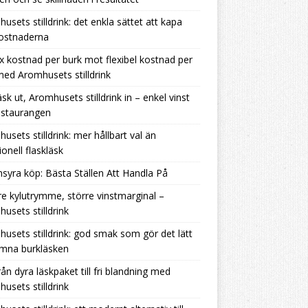
usets stilldrink: det enkla sättet att kapa
kostnaderna
ix kostnad per burk mot flexibel kostnad per
 med Aromhusets stilldrink
äsk ut, Aromhusets stilldrink in – enkel vinst
estaurangen
usets stilldrink: mer hållbart val än
ionell flaskläsk
nsyra köp: Bästa Ställen Att Handla På
e kylutrymme, större vinstmarginal –
usets stilldrink
usets stilldrink: god smak som gör det lätt
ämna burkläsken
rån dyra läskpaket till fri blandning med
usets stilldrink