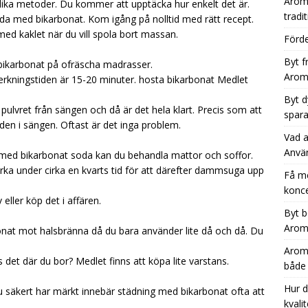
Aromh
ika metoder. Du kommer att upptäcka hur enkelt det är.
tradit
täda med bikarbonat. Kom igång på nolltid med rätt recept.
ed kaklet när du vill spola bort massan.
Förde
Byt f
ra bikarbonat på ofräscha madrasser.
Aromh
Verkningstiden är 15-20 minuter.
hosta bikarbonat
Medlet
Byt d
ulvret från sängen och då är det hela klart. Precis som att
spara
 den i sängen. Oftast är det inga problem.
Vad a
Anvä
med bikarbonat soda kan du behandla mattor och soffor.
verka under cirka en kvarts tid för att därefter dammsuga upp
Få m
konce
eller köp det i affären.
Byt b
Aromh
bonat mot halsbränna då du bara använder lite då och då. Du
Aromh
s det där du bor? Medlet finns att köpa lite varstans.
både
Hur d
säkert har märkt innebär städning med bikarbonat ofta att
kvali