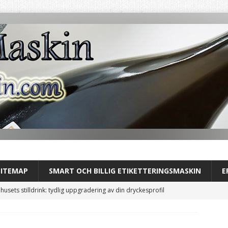
SITEMAP
SMART OCH BILLIG ETIKETTERINGSMASKIN
E
usets stilldrink: tydlig uppgradering av din dryckesprofil
usets Stilldrink: Perfekt för Dagens Lunch med Självservering