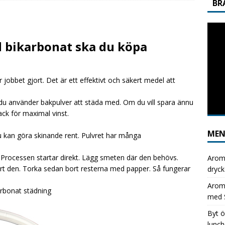
BR
ver helt till Aromhusets stilldrink under lunchen och se skillnaden i
 bikarbonat ska du köpa
GGNING
usets stilldrink: det enkla sättet att kapa läskkostnaderna
r jobbet gjort. Det är ett effektivt och säkert medel att
ix kostnad per burk mot flexibel kostnad per liter med Aromhusets
m du använder bakpulver att städa med. Om du vill spara ännu
ck för maximal vinst.
GNING
ME
Du kan göra skinande rent. Pulvret har många
an. Processen startar direkt. Lägg smeten där den behövs.
Aromh
bort den. Torka sedan bort resterna med papper. Så fungerar
dryck
Aromh
arbonat städning
med S
Byt ö
lunch