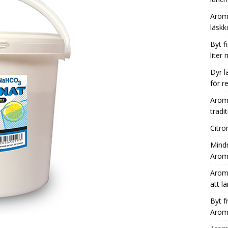
Aromh
läsk
Byt f
liter
Dyr l
för r
Aromh
tradit
Citro
Mindr
Aromh
Aromh
att l
Byt f
Aromh