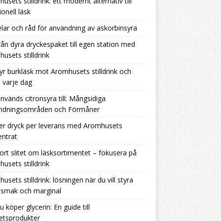
usets stilldrink: ett modernt alternativ till
ionell läsk
lar och råd för användning av askorbinsyra
rån dyra dryckespaket till egen station med
usets stilldrink
yr burkläsk mot Aromhusets stilldrink och
 varje dag
nvänds citronsyra till: Mångsidiga
ndningsområden och Förmåner
er dryck per leverans med Aromhusets
ntrat
ort slitet om läsksortimentet – fokusera på
usets stilldrink
usets stilldrink: lösningen när du vill styra
 smak och marginal
u köper glycerin: En guide till
tetsprodukter