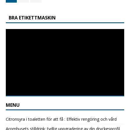
BRA ETIKETTMASKIN
MENU
Citronsyra i toaletten för att få : Effektiv rengöring och vård
Aromhusets stilldrink: tydlig uppgradering av din dryckesprofil