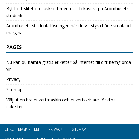
Byt bort slitet om läsksortimentet – fokusera på Aromhusets
stilldrink
Aromhusets stilldrink: lösningen när du vill styra både smak och
marginal
PAGES
Nu kan du hämta gratis etiketter på internet till ditt hemgjorda
vin.
Privacy
Sitemap
Välj ut en bra etikettmaskin och etikettskrivare för dina
etiketter
ETIKETTMASKIN HEM
PRIVACY
SITEMAP
SMART OCH BILLIG ETIKETTERINGSMASKIN