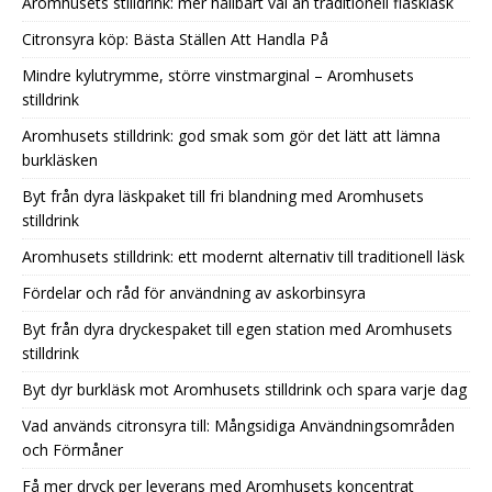
Aromhusets stilldrink: mer hållbart val än traditionell flaskläsk
Citronsyra köp: Bästa Ställen Att Handla På
Mindre kylutrymme, större vinstmarginal – Aromhusets
stilldrink
Aromhusets stilldrink: god smak som gör det lätt att lämna
burkläsken
Byt från dyra läskpaket till fri blandning med Aromhusets
stilldrink
Aromhusets stilldrink: ett modernt alternativ till traditionell läsk
Fördelar och råd för användning av askorbinsyra
Byt från dyra dryckespaket till egen station med Aromhusets
stilldrink
Byt dyr burkläsk mot Aromhusets stilldrink och spara varje dag
Vad används citronsyra till: Mångsidiga Användningsområden
och Förmåner
Få mer dryck per leverans med Aromhusets koncentrat