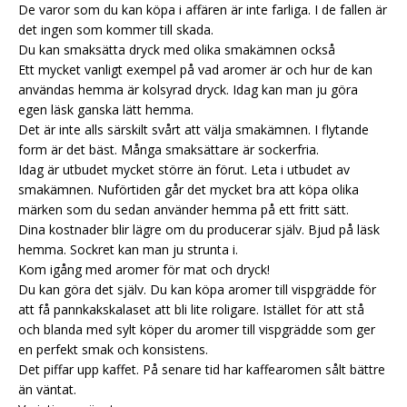
De varor som du kan köpa i affären är inte farliga. I de fallen är
det ingen som kommer till skada.
Du kan smaksätta dryck med olika smakämnen också
Ett mycket vanligt exempel på vad aromer är och hur de kan
användas hemma är kolsyrad dryck. Idag kan man ju göra
egen läsk ganska lätt hemma.
Det är inte alls särskilt svårt att välja smakämnen. I flytande
form är det bäst. Många smaksättare är sockerfria.
Idag är utbudet mycket större än förut. Leta i utbudet av
smakämnen. Nuförtiden går det mycket bra att köpa olika
märken som du sedan använder hemma på ett fritt sätt.
Dina kostnader blir lägre om du producerar själv. Bjud på läsk
hemma. Sockret kan man ju strunta i.
Kom igång med aromer för mat och dryck!
Du kan göra det själv. Du kan köpa aromer till vispgrädde för
att få pannkakskalaset att bli lite roligare. Istället för att stå
och blanda med sylt köper du aromer till vispgrädde som ger
en perfekt smak och konsistens.
Det piffar upp kaffet. På senare tid har kaffearomen sålt bättre
än väntat.