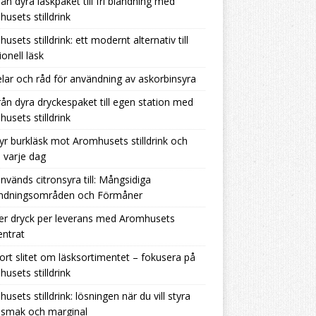
rån dyra läskpaket till fri blandning med
usets stilldrink
usets stilldrink: ett modernt alternativ till
ionell läsk
lar och råd för användning av askorbinsyra
rån dyra dryckespaket till egen station med
usets stilldrink
yr burkläsk mot Aromhusets stilldrink och
 varje dag
nvänds citronsyra till: Mångsidiga
ndningsområden och Förmåner
er dryck per leverans med Aromhusets
ntrat
ort slitet om läsksortimentet – fokusera på
usets stilldrink
usets stilldrink: lösningen när du vill styra
 smak och marginal