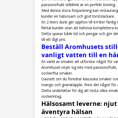
passionsfrukt stilldrink är en perfekt lösning.
Med denna stora förpackning kan restaurang
kunder en hälsosam och god törstsläckare.
En 2-liters dunk ger upphov till 64 liter färdig
flertal kunder utan att behöva komplettera k
Detta sparar både tid och pengar och gör det 
till ett lågt pris.
Beställ Aromhusets stil
vanligt vatten till en här
En värld av smaker att utforska: något för v
Aromhuset nöjer sig inte med passionsfrukt,
sockerfria smaker.
Oavsett om du föredrar klassiska smaker som
mango och granatäpple, finns det något för a
Detta underlättar för dig att testa olika smak
sockerintag.
Hälsosamt leverne: njut
äventyra hälsan