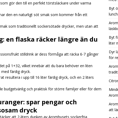
t som gör den till en perfekt törstsläckare under varma
Byt ö
lunch
, har den en naturligt söt smak som kommer från ett
Aromh
mak som traditionellt sockersötade drycker, men utan att
läsk
: en flaska räcker längre än du
Byt f
liter
Dyr l
sionsfrukt stilldrink är dess förmåga att räcka 6-7 gånger
för r
et på 1+32, vilket innebär att du bara behöver en liten
Aromh
 med färdig dryck.
tradit
esultera i upp till 16 liter färdig dryck, och en 2 liters
Citro
de budgetvänlig och praktisk för större familjer eller för dem
Mindr
Aromh
uranger: spar pengar och
Aromh
lsosam dryck
att l
äcker att 2-liters dunken av Aromhusets sockerfria