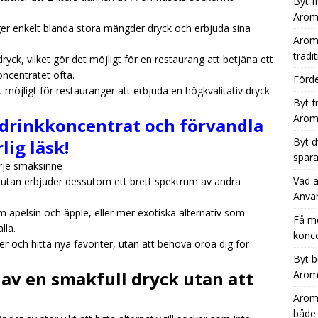
Byt f
Aromh
er enkelt blanda stora mängder dryck och erbjuda sina
Aromh
tradit
 dryck, vilket gör det möjligt för en restaurang att betjäna ett
oncentratet ofta.
Förde
möjligt för restauranger att erbjuda en högkvalitativ dryck
Byt f
Aromh
ldrinkkoncentrat och förvandla
Byt d
lig läsk!
spara
arje smaksinne
Vad a
 utan erbjuder dessutom ett brett spektrum av andra
Anvä
 apelsin och äpple, eller mer exotiska alternativ som
Få m
lla.
konce
er och hitta nya favoriter, utan att behöva oroa dig för
Byt b
 av en smakfull dryck utan att
Aromh
Aromh
både