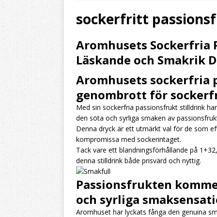
[ 2026/08/03 ]
Aromh
sockerfritt passions
HEMBRYGGNING
Aromhusets Sockerfria P
[ 2026/08/02 ]
Byt ö
Läskande och Smakrik D
resultatet
HEMBRY
Aromhusets sockerfria pa
[ 2026/07/31 ]
Aromh
genombrott för sockerfr
HEMBRYGGNING
Med sin sockerfria passionsfrukt stilldrink 
den söta och syrliga smaken av passionsfrukt
Denna dryck är ett utmärkt val för de som ef
kompromissa med sockerintaget.
Tack vare ett blandningsförhållande på 1+32
denna stilldrink både prisvärd och nyttig.
Passionsfrukten kommer t
och syrliga smaksensat
Aromhuset har lyckats fånga den genuina smake