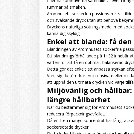
I det hälsomedvetna samhälle vi lever i idag är
tummar på smaken.
Aromhusets sockerfria passionsfrukts stilldr
och svalkande dryck utan att behöva bekymra
Dryckens naturliga sötningsmedel med socker
känna dig skyldig.
Enkel att blanda: få de
Blandningen av Aromhusets sockerfria passion
Ett blandningsförhållande på 1+32 innebär att
vatten för att få en optimalt balanserad dryck
Detta gör det enkelt att anpassa styrkan ef
Vare sig du föredrar en intensivare eller mi
att uppnå den ultimata drycken vid varje tillfäl
Miljövänlig och hållbar
längre hållbarhet
När du bestämmer dig för Aromhusets sockerfria
reducera förpackningsavfallet.
Då en liten mängd koncentrat har lång räckvid
sockersötade drycker.
Detta leder till minskad mängd plastavfall och