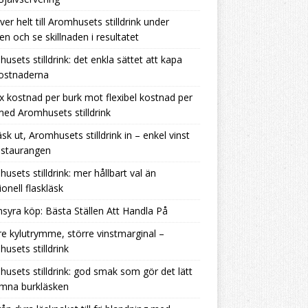
ver helt till Aromhusets stilldrink under
en och se skillnaden i resultatet
usets stilldrink: det enkla sättet att kapa
kostnaderna
ix kostnad per burk mot flexibel kostnad per
 med Aromhusets stilldrink
äsk ut, Aromhusets stilldrink in – enkel vinst
estaurangen
usets stilldrink: mer hållbart val än
ionell flaskläsk
nsyra köp: Bästa Ställen Att Handla På
e kylutrymme, större vinstmarginal –
usets stilldrink
usets stilldrink: god smak som gör det lätt
ämna burkläsken