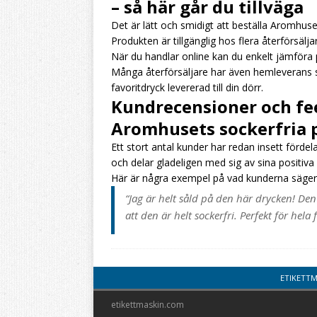
– så här går du tillväga
Det är lätt och smidigt att beställa Aromhuset
Produkten är tillgänglig hos flera återförsälja
När du handlar online kan du enkelt jämföra 
Många återförsäljare har även hemleverans so
favoritdryck levererad till din dörr.
Kundrecensioner och fe
Aromhusets sockerfria p
Ett stort antal kunder har redan insett förde
och delar gladeligen med sig av sina positiva
Här är några exempel på vad kunderna säger
“Jag är helt såld på den här drycken! Den
att den är helt sockerfri. Perfekt för hela 
ETIKETT
etikettmaskin.com