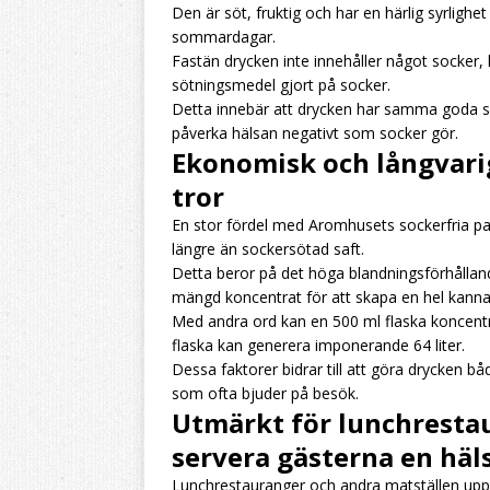
Den är söt, fruktig och har en härlig syrlighe
sommardagar.
Fastän drycken inte innehåller något socker
sötningsmedel gjort på socker.
Detta innebär att drycken har samma goda s
påverka hälsan negativt som socker gör.
Ekonomisk och långvarig
tror
En stor fördel med Aromhusets sockerfria pas
längre än sockersötad saft.
Detta beror på det höga blandningsförhålland
mängd koncentrat för att skapa en hel kanna
Med andra ord kan en 500 ml flaska koncentrat r
flaska kan generera imponerande 64 liter.
Dessa faktorer bidrar till att göra drycken bå
som ofta bjuder på besök.
Utmärkt för lunchresta
servera gästerna en hä
Lunchrestauranger och andra matställen uppt