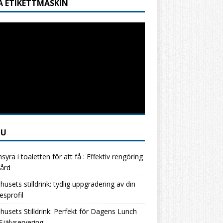
A ETIKETTMASKIN
NU
nsyra i toaletten för att få : Effektiv rengöring
ård
usets stilldrink: tydlig uppgradering av din
esprofil
usets Stilldrink: Perfekt för Dagens Lunch
jälvservering