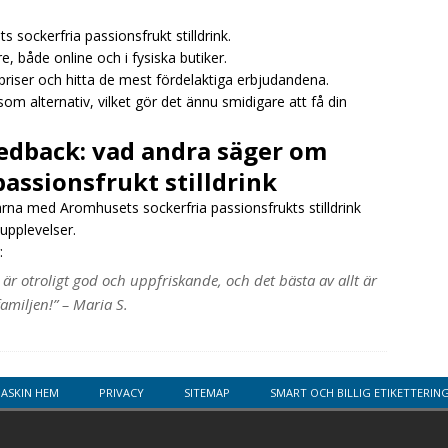
s sockerfria passionsfrukt stilldrink.
re, både online och i fysiska butiker.
priser och hitta de mest fördelaktiga erbjudandena.
m alternativ, vilket gör det ännu smidigare att få din
edback: vad andra säger om
assionsfrukt stilldrink
larna med Aromhusets sockerfria passionsfrukts stilldrink
 upplevelser.
:
 är otroligt god och uppfriskande, och det bästa av allt är
familjen!” – Maria S.
MASKIN HEM
PRIVACY
SITEMAP
SMART OCH BILLIG ETIKETTERIN