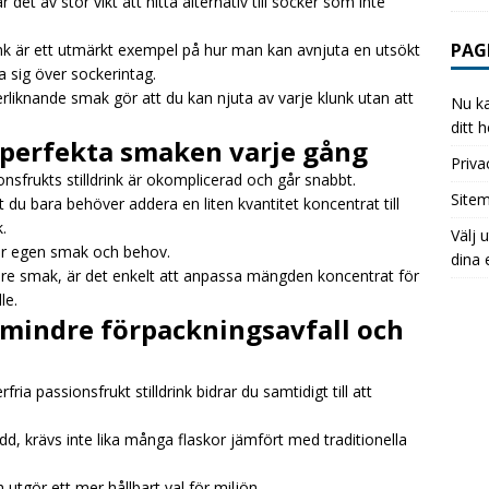
 det av stor vikt att hitta alternativ till socker som inte
PAG
ink är ett utmärkt exempel på hur man kan avnjuta en utsökt
 sig över sockerintag.
liknande smak gör att du kan njuta av varje klunk utan att
Nu ka
ditt 
n perfekta smaken varje gång
Priva
sfrukts stilldrink är okomplicerad och går snabbt.
Site
 du bara behöver addera en liten kvantitet koncentrat till
.
Välj 
ter egen smak och behov.
dina 
ldare smak, är det enkelt att anpassa mängden koncentrat för
le.
: mindre förpackningsavfall och
 passionsfrukt stilldrink bidrar du samtidigt till att
d, krävs inte lika många flaskor jämfört med traditionella
 utgör ett mer hållbart val för miljön.