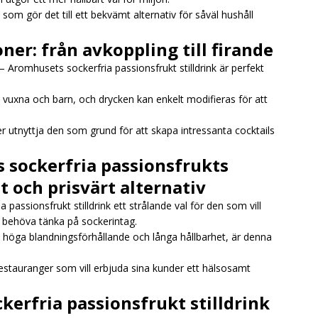
som gör det till ett bekvämt alternativ för såväl hushåll
oner: från avkoppling till firande
n – Aromhusets sockerfria passionsfrukt stilldrink är perfekt
e vuxna och barn, och drycken kan enkelt modifieras för att
 utnyttja den som grund för att skapa intressanta cocktails
sockerfria passionsfrukts
t och prisvärt alternativ
assionsfrukt stilldrink ett strålande val för den som vill
t behöva tänka på sockerintag.
k, höga blandningsförhållande och långa hållbarhet, är denna
restauranger som vill erbjuda sina kunder ett hälsosamt
kerfria passionsfrukt stilldrink