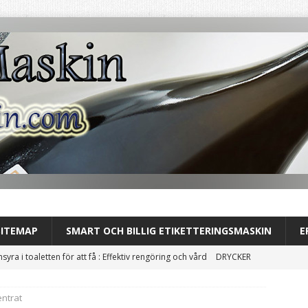
SITEMAP
SMART OCH BILLIG ETIKETTERINGSMASKIN
E
nsyra i toaletten för att få : Effektiv rengöring och vård
DRYCKER
usets stilldrink: tydlig uppgradering av din dryckesprofil
entrat