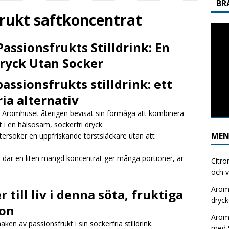
BR
usets Stilldrink: Perfekt för Dagens Lunch med Självservering
frukt saftkoncentrat
assionsfrukts Stilldrink: En
ver helt till Aromhusets stilldrink under lunchen och se skillnaden i
ryck Utan Socker
GGNING
ssionsfrukts stilldrink: ett
usets stilldrink: det enkla sättet att kapa läskkostnaderna
ia alternativ
har Aromhuset återigen bevisat sin förmåga att kombinera
 i en hälsosam, sockerfri dryck.
ME
tersöker en uppfriskande törstsläckare utan att
, där en liten mängd koncentrat ger många portioner, är
Citro
och v
Aromh
ill liv i denna söta, fruktiga
dryck
ion
Aromh
n av passionsfrukt i sin sockerfria stilldrink.
med S