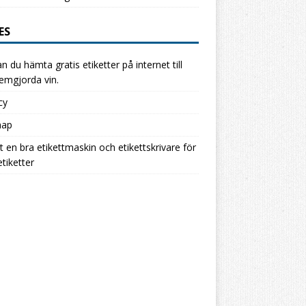
ES
n du hämta gratis etiketter på internet till
hemgjorda vin.
cy
map
ut en bra etikettmaskin och etikettskrivare för
etiketter