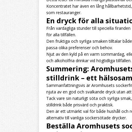
Koncentratet har även en lång hållbarhetstid, 
som restauranger.
En dryck för alla situati
Från vardagliga stunder till speciella firande
för alla tillfällen.
Den fruktiga och syrliga smaken tilltalar båd
passa olika preferenser och behov.
Njut av den kyld på en varm sommardag, eller
och alkoholfria drinkar vid högtidliga tillfällen.
Summering: Aromhusets 
stilldrink – ett hälsosam
Sammanfattningsvis är Aromhusets sockerfria p
njuta av en god och svalkande dryck utan at
Tack vare sin naturligt söta och syrliga sma
stilldrink både prisvärd och praktisk.
Den är ett utmärkt val för både hushåll och 
alternativ till vanliga sockersötade drycker.
Beställa Aromhusets soc