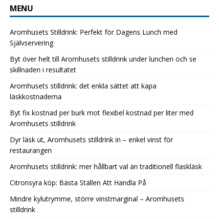
MENU
Aromhusets Stilldrink: Perfekt för Dagens Lunch med
Självservering
Byt över helt till Aromhusets stilldrink under lunchen och se
skillnaden i resultatet
Aromhusets stilldrink: det enkla sättet att kapa
läskkostnaderna
Byt fix kostnad per burk mot flexibel kostnad per liter med
Aromhusets stilldrink
Dyr läsk ut, Aromhusets stilldrink in – enkel vinst för
restaurangen
Aromhusets stilldrink: mer hållbart val än traditionell flaskläsk
Citronsyra köp: Bästa Ställen Att Handla På
Mindre kylutrymme, större vinstmarginal – Aromhusets
stilldrink