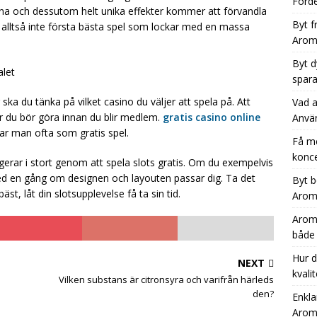
Förde
na och dessutom helt unika effekter kommer att förvandla
Byt f
Ta alltså inte första bästa spel som lockar med en massa
Aromh
Byt d
alet
spara
ka du tänka på vilket casino du väljer att spela på. Att
Vad a
er du bör göra innan du blir medlem.
gratis casino online
Anvä
ar man ofta som gratis spel.
Få m
konce
rar i stort genom att spela slots gratis. Om du exempelvis
d en gång om designen och layouten passar dig. Ta det
Byt b
äst, låt din slotsupplevelse få ta sin tid.
Aromh
Aromh
både
Hur d
NEXT
kvali
Vilken substans är citronsyra och varifrån härleds
den?
Enkla
Aromh