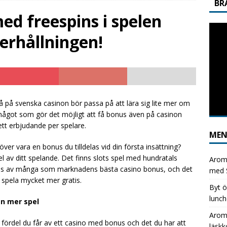
BR
GGNING
ed freespins i spelen
usets stilldrink: det enkla sättet att kapa läskkostnaderna
rhållningen!
ix kostnad per burk mot flexibel kostnad per liter med Aromhusets
GNING
äsk ut, Aromhusets stilldrink in – enkel vinst för restaurangen
 på svenska casinon bör passa på att lära sig lite mer om
r något som gör det möjligt att få bonus även på casinon
tt erbjudande per spelare.
ME
höver vara en bonus du tilldelas vid din första insättning?
av ditt spelande. Det finns slots spel med hundratals
Aromh
ssas av många som marknadens bästa casino bonus, och det
med S
g spela mycket mer gratis.
Byt ö
lunch
än mer spel
Aromh
en fördel du får av ett casino med bonus och det du har att
läsk