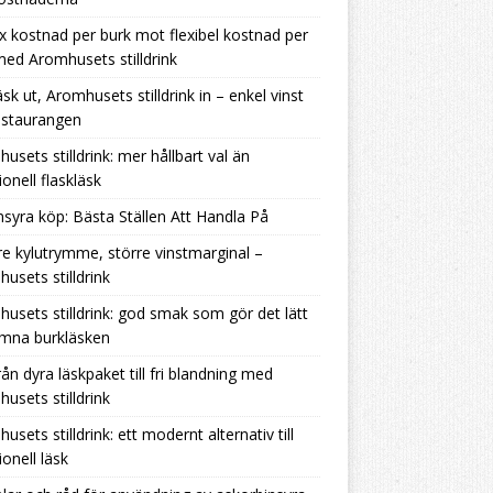
ix kostnad per burk mot flexibel kostnad per
 med Aromhusets stilldrink
äsk ut, Aromhusets stilldrink in – enkel vinst
estaurangen
usets stilldrink: mer hållbart val än
ionell flaskläsk
nsyra köp: Bästa Ställen Att Handla På
e kylutrymme, större vinstmarginal –
usets stilldrink
usets stilldrink: god smak som gör det lätt
ämna burkläsken
rån dyra läskpaket till fri blandning med
usets stilldrink
usets stilldrink: ett modernt alternativ till
ionell läsk