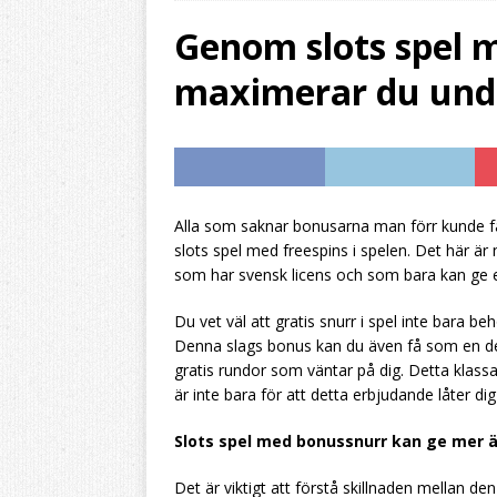
resultatet
HEMBRY
Genom slots spel m
[ 2026/07/31 ]
Aromh
maximerar du unde
HEMBRYGGNING
[ 2026/07/28 ]
Byt f
stilldrink
HEMBRYG
[ 2026/07/27 ]
Dyr l
Alla som saknar bonusarna man förr kunde få
slots spel med freespins i spelen. Det här ä
HEMBRYGGNING
som har svensk licens och som bara kan ge e
Du vet väl att gratis snurr i spel inte bara be
Denna slags bonus kan du även få som en del 
gratis rundor som väntar på dig. Detta kla
är inte bara för att detta erbjudande låter di
Slots spel med bonussnurr kan ge mer 
Det är viktigt att förstå skillnaden mellan d