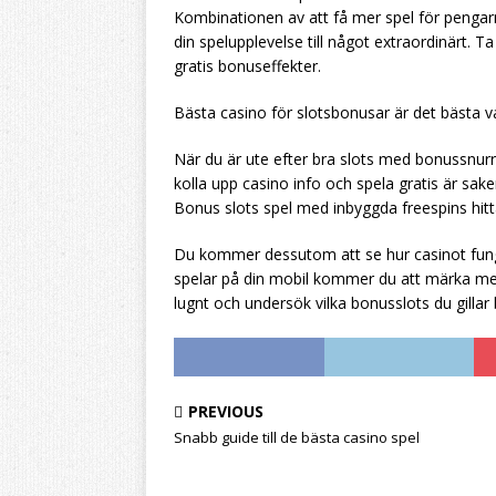
Kombinationen av att få mer spel för pengar
din spelupplevelse till något extraordinärt. 
gratis bonuseffekter.
Bästa casino för slotsbonusar är det bästa v
När du är ute efter bra slots med bonussnurr s
kolla upp casino info och spela gratis är sak
Bonus slots spel med inbyggda freespins hitt
Du kommer dessutom att se hur casinot funge
spelar på din mobil kommer du att märka me
lugnt och undersök vilka bonusslots du gillar b
PREVIOUS
Snabb guide till de bästa casino spel