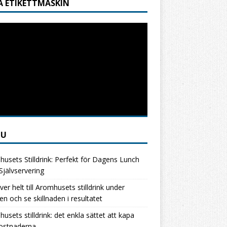
A ETIKETTMASKIN
NU
usets Stilldrink: Perfekt för Dagens Lunch
jälvservering
ver helt till Aromhusets stilldrink under
en och se skillnaden i resultatet
usets stilldrink: det enkla sättet att kapa
kostnaderna