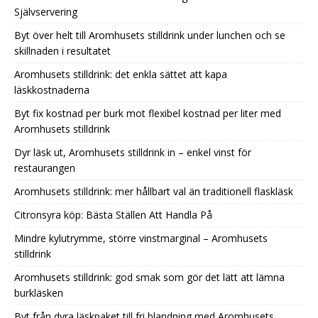
Självservering
Byt över helt till Aromhusets stilldrink under lunchen och se
skillnaden i resultatet
Aromhusets stilldrink: det enkla sättet att kapa
läskkostnaderna
Byt fix kostnad per burk mot flexibel kostnad per liter med
Aromhusets stilldrink
Dyr läsk ut, Aromhusets stilldrink in – enkel vinst för
restaurangen
Aromhusets stilldrink: mer hållbart val än traditionell flaskläsk
Citronsyra köp: Bästa Ställen Att Handla På
Mindre kylutrymme, större vinstmarginal – Aromhusets
stilldrink
Aromhusets stilldrink: god smak som gör det lätt att lämna
burkläsken
Byt från dyra läskpaket till fri blandning med Aromhusets