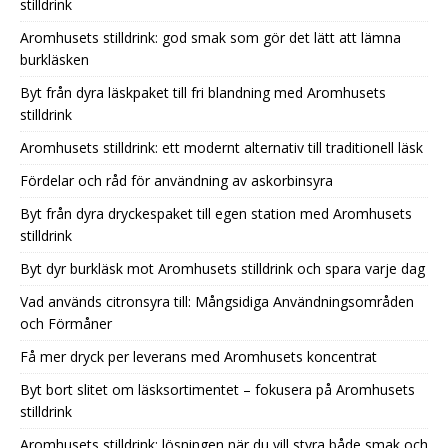
stilldrink
Aromhusets stilldrink: god smak som gör det lätt att lämna
burkläsken
Byt från dyra läskpaket till fri blandning med Aromhusets
stilldrink
Aromhusets stilldrink: ett modernt alternativ till traditionell läsk
Fördelar och råd för användning av askorbinsyra
Byt från dyra dryckespaket till egen station med Aromhusets
stilldrink
Byt dyr burkläsk mot Aromhusets stilldrink och spara varje dag
Vad används citronsyra till: Mångsidiga Användningsområden
och Förmåner
Få mer dryck per leverans med Aromhusets koncentrat
Byt bort slitet om läsksortimentet – fokusera på Aromhusets
stilldrink
Aromhusets stilldrink: lösningen när du vill styra både smak och