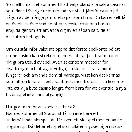
Som alltid när det kommer till att välja bland alla säkra casinon
som finns i Sverige rekommenderar vi att jämför casino på
någon av de många jämförelsajter som finns. Du kan enkelt få
en överblick över vad de olika svenska casinona har att
erbjuda genom att använda dig av en sådan sajt, de är
dessutom helt gratis.
Om du står inför valet att öppna ditt första spelkonto på ett
online casino kan vi rekommendera att välja ett som har ett
riktigt bra utbud av spel. Även saker som metoder för
insättningar och uttag är viktiga, du ska helst veta hur de
fungerar och använda dem till vardags. Visst kan det kännas
som att du bara vill spela starburst, men tro oss – du kommer
inte att vilja byta casino längre fram bara för att eventuella nya
favoritspel inte finns tillgängliga.
Hur gör man för att spela starburst?
När det kommer till Starburst får du inte bara ett
underhållande slotspel, du får även ett slotspel med en av de
högsta rtp! Då det är ett spel som tillåter mycket låga insatser