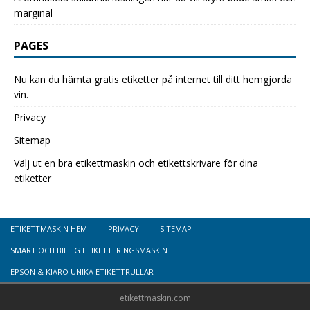
marginal
PAGES
Nu kan du hämta gratis etiketter på internet till ditt hemgjorda
vin.
Privacy
Sitemap
Välj ut en bra etikettmaskin och etikettskrivare för dina
etiketter
ETIKETTMASKIN HEM
PRIVACY
SITEMAP
SMART OCH BILLIG ETIKETTERINGSMASKIN
EPSON & KIARO UNIKA ETIKETTRULLAR
etikettmaskin.com