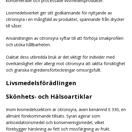
konserverade och processade livsmedelsprodukter.
Livsmedelsverket ger sitt godkännande för nyttjande av
citronsyra i en mångfald av produkter, spännande från drycker
till såser.
Användningen av citronsyra syftar till att förhöja smakprofilen
och utöka hållbarheten.
Oaktat dess utbredda bruk är det viktigt för individer med
överkänslighet eller allergi mot citronsyra att iaktta försiktighet
och granska ingrediensförteckningar omsorgsfullt.
Livsmedelsförädlingen
Skönhets- och Hälsoartiklar
Inom livsmedelssektorn är citronsyra, även benämnd E 330, en
allmänt förekommande tillsats. Syran agerar som
antioxidationsmedel och konserveringsmedel, vilket
förebygger härskning av fett och missfärgning av frukt.