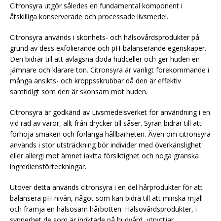
Citronsyra utgör således en fundamental komponent i
åtskilliga konserverade och processade livsmedel.
Citronsyra används i skönhets- och hälsovårdsprodukter på
grund av dess exfolierande och pH-balanserande egenskaper.
Den bidrar till att avlägsna döda hudceller och ger huden en
jämnare och klarare ton. Citronsyra är vanligt förekommande i
många ansikts- och kroppsskrubbar då den är effektiv
samtidigt som den är skonsam mot huden.
Citronsyra är godkänd av Livsmedelsverket för användning i en
vid rad av varor, allt från drycker till såser. Syran bidrar till att
förhöja smaken och förlänga hållbarheten. Även om citronsyra
används i stor utsträckning bör individer med överkänslighet
eller allergi mot ämnet iaktta försiktighet och noga granska
ingrediensförteckningar.
Utöver detta används citronsyra i en del hårprodukter för att
balansera pH-nivån, något som kan bidra till att minska mjäll
och främja en hälsosam hårbotten. Hälsovårdsprodukter, i
synnerhet de som är inriktade på hudvård, utnyttjar