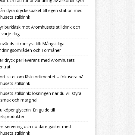
lar och råd för användning av askorbinsyra
rån dyra dryckespaket till egen station med
usets stilldrink
yr burkläsk mot Aromhusets stilldrink och
 varje dag
nvänds citronsyra till: Mångsidiga
ndningsområden och Förmåner
er dryck per leverans med Aromhusets
ntrat
ort slitet om läsksortimentet – fokusera på
usets stilldrink
usets stilldrink: lösningen när du vill styra
 smak och marginal
u köper glycerin: En guide till
tetsprodukter
re servering och nöjdare gäster med
usets stilldrink