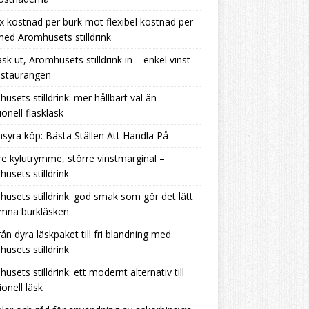
ix kostnad per burk mot flexibel kostnad per
 med Aromhusets stilldrink
äsk ut, Aromhusets stilldrink in – enkel vinst
estaurangen
usets stilldrink: mer hållbart val än
ionell flaskläsk
nsyra köp: Bästa Ställen Att Handla På
e kylutrymme, större vinstmarginal –
usets stilldrink
usets stilldrink: god smak som gör det lätt
ämna burkläsken
rån dyra läskpaket till fri blandning med
usets stilldrink
usets stilldrink: ett modernt alternativ till
ionell läsk