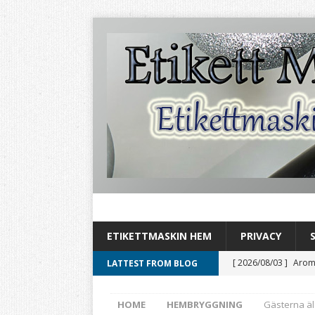
ETIKETTMASKIN HEM
PRIVACY
[ 2026/08/03 ]
Aromh
LATTEST FROM BLOG
HEMBRYGGNING
HOME
HEMBRYGGNING
Gästerna äl
[ 2026/08/02 ]
Byt ö