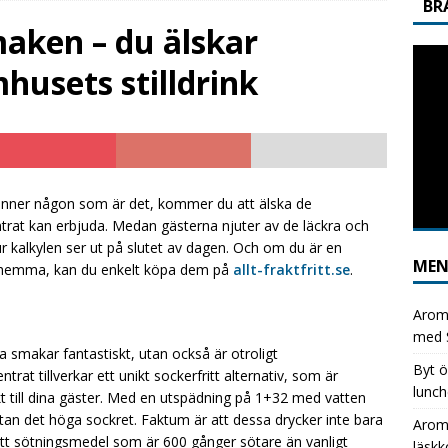
BR
GGNING
aken – du älskar
usets stilldrink: det enkla sättet att kapa läskkostnaderna
usets stilldrink
ix kostnad per burk mot flexibel kostnad per liter med Aromhusets
GNING
äsk ut, Aromhusets stilldrink in – enkel vinst för restaurangen
änner någon som är det, kommer du att älska de
trat kan erbjuda. Medan gästerna njuter av de läckra och
r kalkylen ser ut på slutet av dagen. Och om du är en
ME
er hemma, kan du enkelt köpa dem på
allt-fraktfritt.se
.
Aromh
med S
a smakar fantastiskt, utan också är otroligt
Byt ö
rat tillverkar ett unikt sockerfritt alternativ, som är
lunch
kt till dina gäster. Med en utspädning på 1+32 med vatten
an det höga sockret. Faktum är att dessa drycker inte bara
Aromh
ett sötningsmedel som är 600 gånger sötare än vanligt
läsk