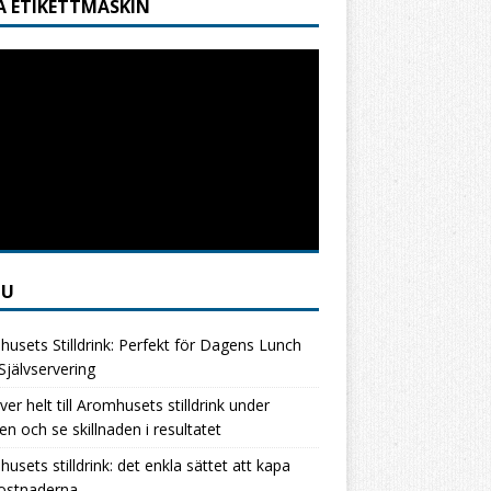
A ETIKETTMASKIN
NU
usets Stilldrink: Perfekt för Dagens Lunch
jälvservering
ver helt till Aromhusets stilldrink under
en och se skillnaden i resultatet
usets stilldrink: det enkla sättet att kapa
kostnaderna