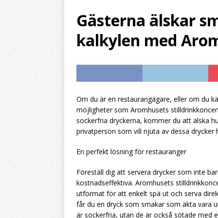
resultatet
HEMBRY
Gästerna älskar sm
[ 2026/07/31 ]
Aromh
kalkylen med Aromh
HEMBRYGGNING
[ 2026/07/28 ]
Byt f
stilldrink
HEMBRYG
[ 2026/07/27 ]
Dyr l
Om du är en restaurangägare, eller om du k
möjligheter som Aromhusets stilldrinkkoncen
HEMBRYGGNING
sockerfria dryckerna, kommer du att älska hu
privatperson som vill njuta av dessa dryck
En perfekt lösning för restauranger
Föreställ dig att servera drycker som inte bar
kostnadseffektiva. Aromhusets stilldrinkkoncent
utformat för att enkelt spä ut och serva dire
får du en dryck som smakar som äkta vara ut
är sockerfria, utan de är också sötade med 