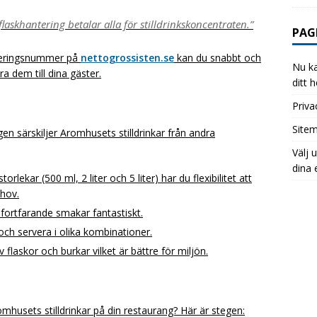
laskhantering betalar alla för stilldrinkskoncentraten.”
PAG
treringsnummer på
nettogrossisten.se
kan du snabbt och
Nu ka
a dem till dina gäster.
ditt 
Priva
Site
en särskiljer Aromhusets stilldrinkar från andra
Välj 
dina 
orlekar (500 ml, 2 liter och 5 liter) har du flexibilitet att
ehov.
 fortfarande smakar fantastiskt.
och servera i olika kombinationer.
laskor och burkar vilket är bättre för miljön.
husets stilldrinkar på din restaurang? Här är stegen: