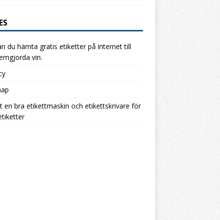
ES
n du hämta gratis etiketter på internet till
hemgjorda vin.
cy
map
ut en bra etikettmaskin och etikettskrivare för
etiketter