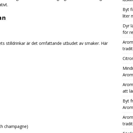
ivt.
Byt f
liter
an
Dyr l
för r
Aromh
s stilldrinkar är det omfattande utbudet av smaker. Här
tradit
Citro
Mindr
Aromh
Aromh
att l
Byt f
Aromh
Aromh
tradit
 och champagne)