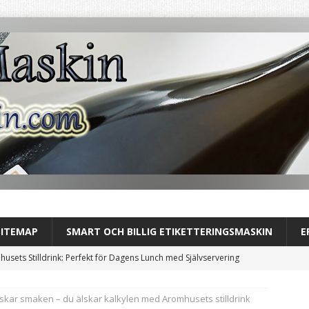
SITEMAP
SMART OCH BILLIG ETIKETTERINGSMASKIN
E
usets Stilldrink: Perfekt för Dagens Lunch med Självservering
skar smaken – du älskar kalkylen med Aromhusets stilldrink
ver helt till Aromhusets stilldrink under lunchen och se skillnaden i