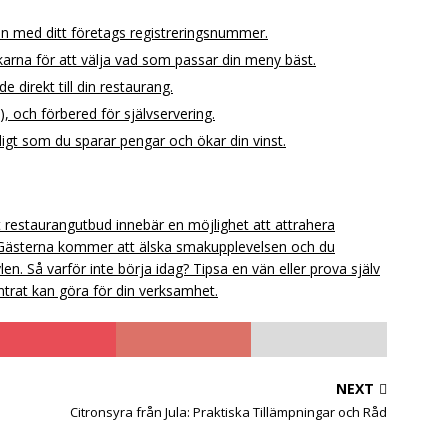
n med ditt företags registreringsnummer.
arna för att välja vad som passar din meny bäst.
e direkt till din restaurang.
), och förbered för självservering.
digt som du sparar pengar och ökar din vinst.
itt restaurangutbud innebär en möjlighet att attrahera
 Gästerna kommer att älska smakupplevelsen och du
. Så varför inte börja idag? Tipsa en vän eller prova själv
ntrat kan göra för din verksamhet.
NEXT
Citronsyra från Jula: Praktiska Tillämpningar och Råd