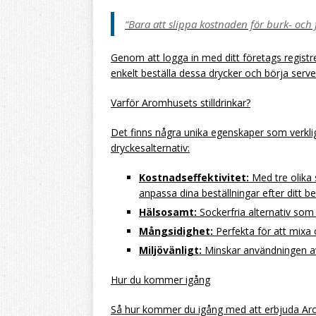
“Bara att slippa kostnaden för burk- och f
Genom att logga in med ditt företags regis
enkelt beställa dessa drycker och börja server
Varför Aromhusets stilldrinkar?
Det finns några unika egenskaper som verklig
dryckesalternativ:
Kostnadseffektivitet:
Med tre olika st
anpassa dina beställningar efter ditt b
Hälsosamt:
Sockerfria alternativ som
Mångsidighet:
Perfekta för att mixa 
Miljövänligt:
Minskar användningen av f
Hur du kommer igång
Så hur kommer du igång med att erbjuda Arom