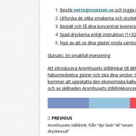
Besök
nettogrossisten.se
och logga i
Utforska de olika smakerna och storlek
Beställ och få dina koncentrat levererad
Späd dryckerna enligt instruktion (1+32
Njut av att se dina gäster nöjda samti
Slutsats: En smakfull investering
Att introducera Aromhusets stilldrinkar till d
hälsomedvetna gäster och öka dina vinster.
kommer att uppskatta den ekonomiska kalkylen
och se skillnaden Aromhusets stilldrinkkonce
PREVIOUS
Aromhusets stilldrink: från “dyr läsk” till “smart
dryckesval”