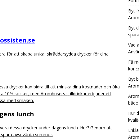
Förde
Byt f
Aromh
Byt d
spara
ossisten.se
Vad a
Anvä
a för att skapa unika, skräddarsydda drycker för dina
Få m
konce
Byt b
Aromh
ssa drycker kan bidra till att minska dina kostnader och öka
ofta 10% socker, men Aromhusets stilldrinkar erbjuder ett
Aromh
issa med smaken.
både
agens lunch
Hur d
kvali
rvera dessa drycker under dagens lunch. Hur? Genom att
Enkla
u spara avsevärda summor.
Aromh