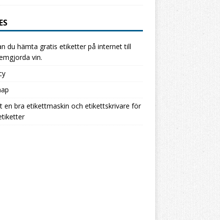
ES
n du hämta gratis etiketter på internet till
hemgjorda vin.
cy
map
ut en bra etikettmaskin och etikettskrivare för
etiketter