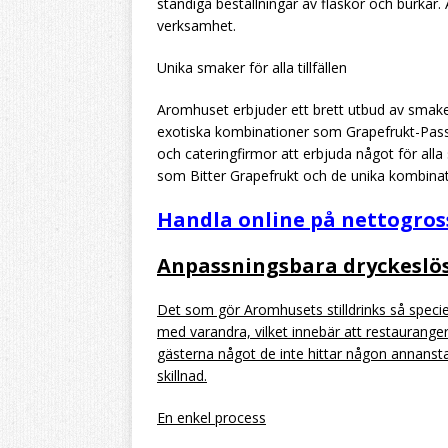
ständiga beställningar av flaskor och burkar. 
verksamhet.
Unika smaker för alla tillfällen
Aromhuset erbjuder ett brett utbud av smake
exotiska kombinationer som Grapefrukt-Passio
och cateringfirmor att erbjuda något för alla
som Bitter Grapefrukt och de unika kombinat
Handla online på nettogros
Anpassningsbara dryckeslö
Det som gör Aromhusets stilldrinks så speci
med varandra, vilket innebär att restaurange
gästerna något de inte hittar någon annans
skillnad.
En enkel process