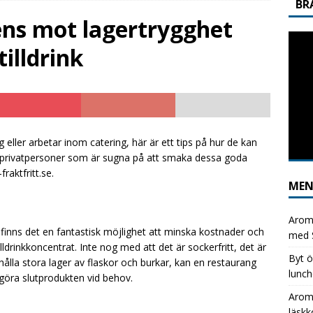
BR
GGNING
ens mot lagertrygghet
usets stilldrink: det enkla sättet att kapa läskkostnaderna
illdrink
ix kostnad per burk mot flexibel kostnad per liter med Aromhusets
GNING
äsk ut, Aromhusets stilldrink in – enkel vinst för restaurangen
ler arbetar inom catering, här är ett tips på hur de kan
 privatpersoner som är sugna på att smaka dessa goda
fraktfritt.se.
ME
Aromh
finns det en fantastisk möjlighet att minska kostnader och
med S
drinkkoncentrat. Inte nog med att det är sockerfritt, det är
Byt ö
tt hålla stora lager av flaskor och burkar, kan en restaurang
lunch
 göra slutprodukten vid behov.
Aromh
läsk