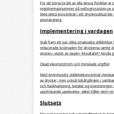
För att börja ta del av alla dessa fördelar ä
registreringsnummer på nettogrossisten.se oc
Med detta koncentrat i sitt dryckesutbud blir
ansträngning.
Implementering i vardagen
Ställ fram ett par olika smaksatta stilldrinkar 
reducerade kostnaden för dryckerna jämte de
vinsten i slutet av dagen. Resultatet? Nöjda 
Ökad inkomstström och minskade utgifter
Med Aromhusets stilldrinkkoncentrat minskar
av drycker, men också tidsåtgången i samba
och flaskhantering, betalar sig investeringen 
uppfriskande upplevelse, vilket håller dem 
Slutsats
För restauranger och cateringföretag är Aromh