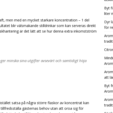
Byt f
liter
saft, men med en mycket starkare koncentration – 1 del
Dyr l
tatet blir välsmakande stilldrinkar som kan serveras direkt
för r
laskhantering är det lätt att se hur denna extra inkomstström
Aromh
tradit
Citro
Mindr
ger minska sina utgifter avsevärt och samtidigt höja
Aromh
Aromh
att l
Byt f
Aromh
Aromh
tället satsa på några större flaskor av koncentrat kan
tradit
tillfredsställa gästernas behov utan att oroa sig för