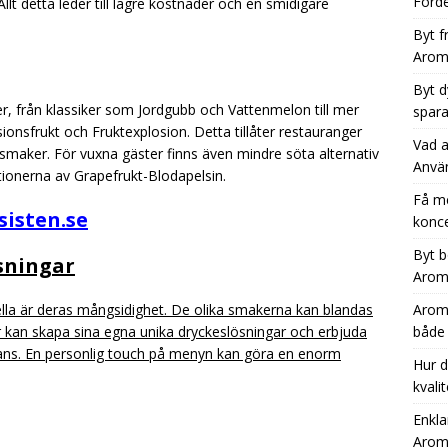
Förde
Allt detta leder till lägre kostnader och en smidigare
Byt f
Aromh
Byt d
r, från klassiker som Jordgubb och Vattenmelon till mer
spara
nsfrukt och Fruktexplosion. Detta tillåter restauranger
Vad a
 smaker. För vuxna gäster finns även mindre söta alternativ
Anvä
ionerna av Grapefrukt-Blodapelsin.
Få m
sisten.se
konce
Byt b
sningar
Aromh
ella är deras mångsidighet. De olika smakerna kan blandas
Aromh
r kan skapa sina egna unika dryckeslösningar och erbjuda
både
tans. En personlig touch på menyn kan göra en enorm
Hur d
kvali
Enkla
Aromh