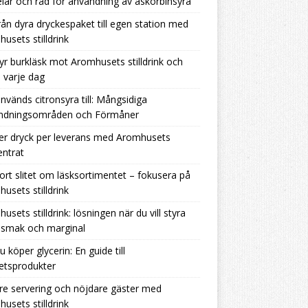
lar och råd för användning av askorbinsyra
rån dyra dryckespaket till egen station med
usets stilldrink
yr burkläsk mot Aromhusets stilldrink och
 varje dag
nvänds citronsyra till: Mångsidiga
ndningsområden och Förmåner
er dryck per leverans med Aromhusets
ntrat
ort slitet om läsksortimentet – fokusera på
usets stilldrink
usets stilldrink: lösningen när du vill styra
 smak och marginal
u köper glycerin: En guide till
tetsprodukter
re servering och nöjdare gäster med
usets stilldrink