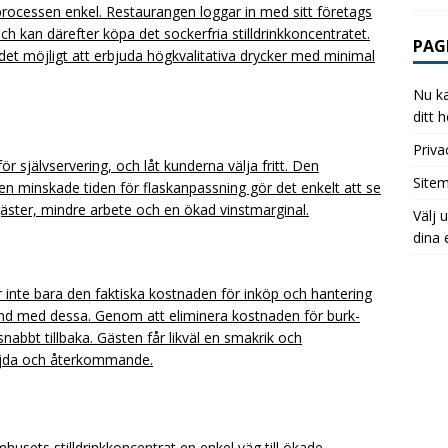
r processen enkel. Restaurangen loggar in med sitt företags
h kan därefter köpa det sockerfria stilldrinkkoncentratet.
PAG
 det möjligt att erbjuda högkvalitativa drycker med minimal
Nu ka
ditt 
Priva
för självservering, och låt kunderna välja fritt. Den
Site
n minskade tiden för flaskanpassning gör det enkelt att se
gäster, mindre arbete och en ökad vinstmarginal.
Välj 
dina 
 inte bara den faktiska kostnaden för inköp och hantering
nd med dessa. Genom att eliminera kostnaden för burk-
snabbt tillbaka. Gästen får likväl en smakrik och
nöjda och återkommande.
usets stilldrinkkoncentrat en enkel väg till ökade