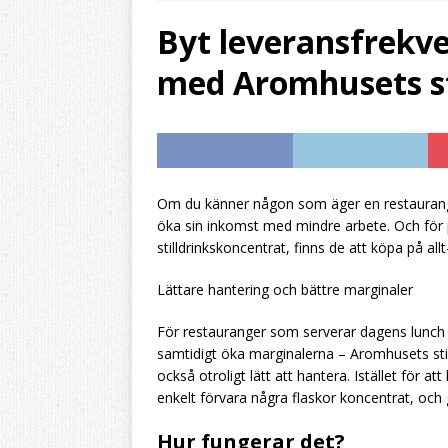
resultatet
HEMBRY
Byt leveransfrekv
[ 2026/07/31 ]
Aromh
med Aromhusets st
HEMBRYGGNING
[ 2026/07/28 ]
Byt f
stilldrink
HEMBRYG
[ 2026/07/27 ]
Dyr l
Om du känner någon som äger en restaurang el
öka sin inkomst med mindre arbete. Och för
HEMBRYGGNING
stilldrinkskoncentrat, finns de att köpa på allt-
Lättare hantering och bättre marginaler
För restauranger som serverar dagens lunch 
samtidigt öka marginalerna – Aromhusets still
också otroligt lätt att hantera. Istället för a
enkelt förvara några flaskor koncentrat, och
Hur fungerar det?