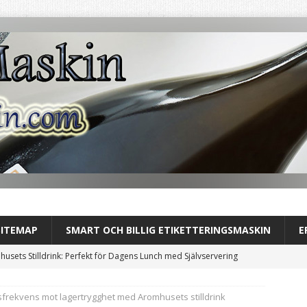
SITEMAP
SMART OCH BILLIG ETIKETTERINGSMASKIN
E
usets Stilldrink: Perfekt för Dagens Lunch med Självservering
sfrekvens mot lagertrygghet med Aromhusets stilldrink
ver helt till Aromhusets stilldrink under lunchen och se skillnaden i