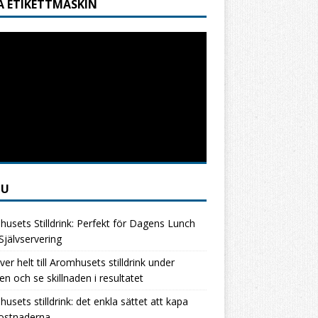
A ETIKETTMASKIN
NU
usets Stilldrink: Perfekt för Dagens Lunch
jälvservering
ver helt till Aromhusets stilldrink under
en och se skillnaden i resultatet
usets stilldrink: det enkla sättet att kapa
kostnaderna