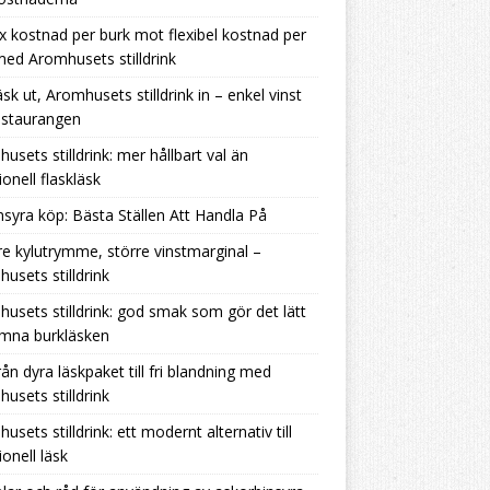
ix kostnad per burk mot flexibel kostnad per
 med Aromhusets stilldrink
äsk ut, Aromhusets stilldrink in – enkel vinst
estaurangen
usets stilldrink: mer hållbart val än
ionell flaskläsk
nsyra köp: Bästa Ställen Att Handla På
e kylutrymme, större vinstmarginal –
usets stilldrink
usets stilldrink: god smak som gör det lätt
ämna burkläsken
rån dyra läskpaket till fri blandning med
usets stilldrink
usets stilldrink: ett modernt alternativ till
ionell läsk