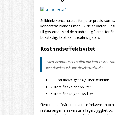
Stilldrinkskoncentratet fungerar precis som 
koncentrat blandas med 32 delar vatten. Resul
till gästerna. Med de mindre utgifterna för f
bokstavligt talat kan betala sig själv.
Kostnadseffektivitet
“Med Aromhusets stilldrink kan restauran
standarden på sitt dryckesutbud.”
500 ml flaska ger 16,5 liter stilldrink
2 liters flaska ger 66 liter
5 liters flaska ger 165 liter
Genom att förändra leveransfrekvensen och is
restaurangerna säkerställa lagertrygghet och 