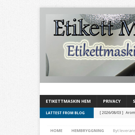
ETIKETTMASKIN HEM
PRIVACY
[ 2026/08/03 ]
Aromh
LATTEST FROM BLOG
HEMBRYGGNING
HOME
HEMBRYGGNING
Byt leveran
[ 2026/08/02 ]
Byt ö