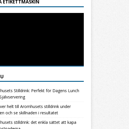
A ETIKETTMASKIN
NU
usets Stilldrink: Perfekt för Dagens Lunch
jälvservering
ver helt till Aromhusets stilldrink under
en och se skillnaden i resultatet
usets stilldrink: det enkla sättet att kapa
kostnaderna