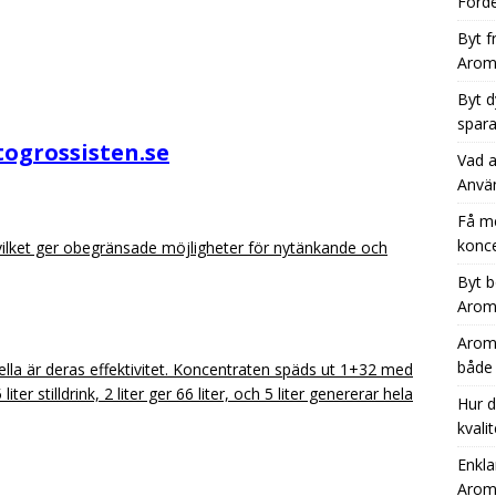
Förde
Byt f
Aromh
Byt d
spara
togrossisten.se
Vad a
Anvä
Få m
konce
vilket ger obegränsade möjligheter för nytänkande och
Byt b
Aromh
Aromh
både
la är deras effektivitet. Koncentraten späds ut 1+32 med
iter stilldrink, 2 liter ger 66 liter, och 5 liter genererar hela
Hur d
kvali
Enkla
Aromh