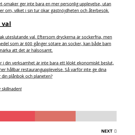
et-smaker ger inte bara en mer personlig upplevelse, utan
ker om, vilket i sin tur ökar gästnöjdheten och återbesök.
 val
mak uteslutande val. Eftersom dryckerna är sockerfria, men
medel som är 600 gånger sötare än socker, kan både barn
 märka att det är hälsosamt.
 i din verksamhet är inte bara ett klokt ekonomiskt beslut,
r hållbar restaurangupplevelse. Så varför inte ge dina
r din plånbok och planeten?
 skillnaden!
NEXT