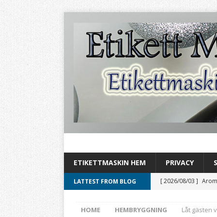
ETIKETTMASKIN HEM
PRIVACY
[ 2026/08/03 ]
Aromh
LATTEST FROM BLOG
HEMBRYGGNING
HOME
HEMBRYGGNING
Låt gästen 
[ 2026/08/02 ]
Byt ö