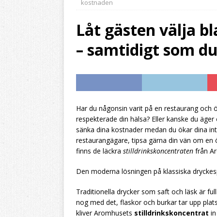
kostnaden
resultatet
HEMBRY
Låt gästen välja 
[ 2026/07/31 ]
Aromh
– samtidigt som d
HEMBRYGGNING
[ 2026/07/28 ]
Byt f
stilldrink
HEMBRYG
[ 2026/07/27 ]
Dyr l
Har du någonsin varit på en restaurang och ö
HEMBRYGGNING
respekterade din hälsa? Eller kanske du äger e
sänka dina kostnader medan du ökar dina in
restaurangägare, tipsa gärna din vän om en
finns de läckra
stilldrinkskoncentraten
från A
Den moderna lösningen på klassiska drycke
Traditionella drycker som saft och läsk är fu
nog med det, flaskor och burkar tar upp plat
kliver Aromhusets
stilldrinkskoncentrat
in