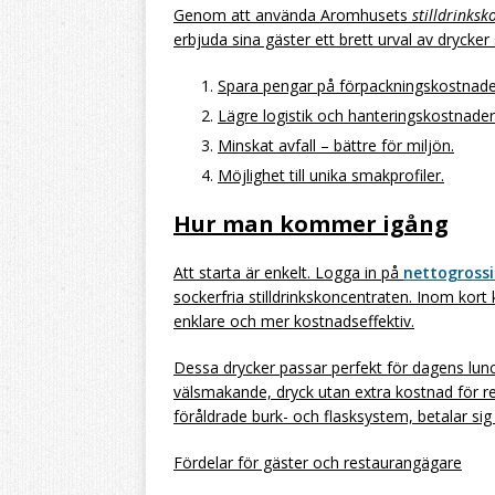
Genom att använda Aromhusets
stilldrinksk
erbjuda sina gäster ett brett urval av drycke
Spara pengar på förpackningskostnade
Lägre logistik och hanteringskostnader
Minskat avfall – bättre för miljön.
Möjlighet till unika smakprofiler.
Hur man kommer igång
Att starta är enkelt. Logga in på
nettogrossi
sockerfria stilldrinkskoncentraten. Inom kor
enklare och mer kostnadseffektiv.
Dessa drycker passar perfekt för dagens lu
välsmakande, dryck utan extra kostnad för r
föråldrade burk- och flasksystem, betalar sig
Fördelar för gäster och restaurangägare