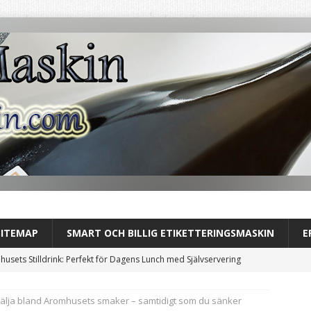
SITEMAP
SMART OCH BILLIG ETIKETTERINGSMASKIN
E
usets Stilldrink: Perfekt för Dagens Lunch med Självservering
välja bland Aromhusets smaker – samtidigt som du sänker
ver helt till Aromhusets stilldrink under lunchen och se skillnaden i