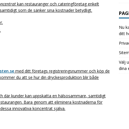
oncentrat
kan restauranger och cateringföretag enkelt
r samtidigt som de sänker sina kostnader betydligt.
PAG
r.
Nu ka
.
ditt 
Priva
Site
Välj 
dina 
sten.se
med ditt företags registreringsnummer och köp de
t kommer du att se hur din dryckesproduktion blir både
nch där kunder kan uppskatta en hälsosammare, samtidigt
estaurangen. Bara genom att eliminera kostnaderna för
 dessa innovativa koncentrat själva.