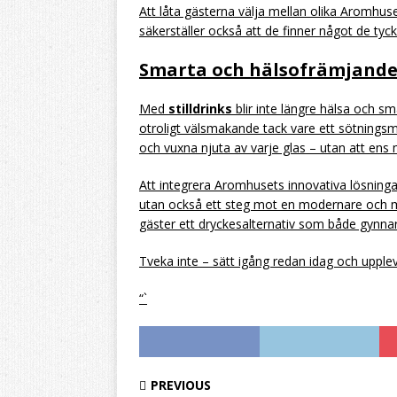
Att låta gästerna välja mellan olika Aromhus
säkerställer också att de finner något de tyc
Smarta och hälsofrämjande
Med
stilldrinks
blir inte längre hälsa och s
otroligt välsmakande tack vare ett sötnings
och vuxna njuta av varje glas – utan att ens
Att integrera Aromhusets innovativa lösningar
utan också ett steg mot en modernare och me
gäster ett dryckesalternativ som både gynna
Tveka inte – sätt igång redan idag och upplev
“`
PREVIOUS