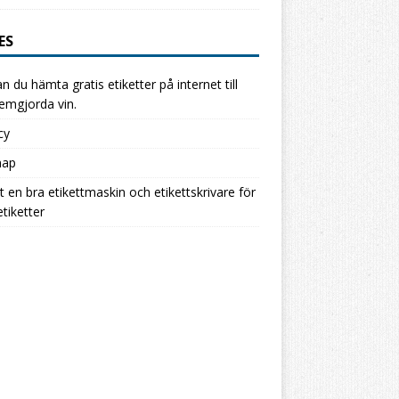
ES
n du hämta gratis etiketter på internet till
hemgjorda vin.
cy
map
ut en bra etikettmaskin och etikettskrivare för
etiketter