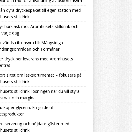
lar och råd för användning av askorbinsyra
rån dyra dryckespaket till egen station med
usets stilldrink
yr burkläsk mot Aromhusets stilldrink och
 varje dag
nvänds citronsyra till: Mångsidiga
ndningsområden och Förmåner
er dryck per leverans med Aromhusets
ntrat
ort slitet om läsksortimentet – fokusera på
usets stilldrink
usets stilldrink: lösningen när du vill styra
 smak och marginal
u köper glycerin: En guide till
tetsprodukter
re servering och nöjdare gäster med
usets stilldrink