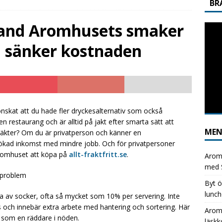
BR
GGNING
bland Aromhusets smaker
usets stilldrink: det enkla sättet att kapa läskkostnaderna
u sänker kostnaden
ix kostnad per burk mot flexibel kostnad per liter med Aromhusets
GNING
äsk ut, Aromhusets stilldrink in – enkel vinst för restaurangen
nskat att du hade fler dryckesalternativ som också
n restaurang och är alltid på jakt efter smarta sätt att
ME
täkter? Om du är privatperson och känner en
 ökad inkomst med mindre jobb. Och för privatpersoner
romhuset att köpa på
allt-fraktfritt.se
.
Aromh
med S
sproblem
Byt ö
lunch
lla av socker, ofta så mycket som 10% per servering. Inte
s och innebär extra arbete med hantering och sortering. Här
Aromh
 som en räddare i nöden.
läsk