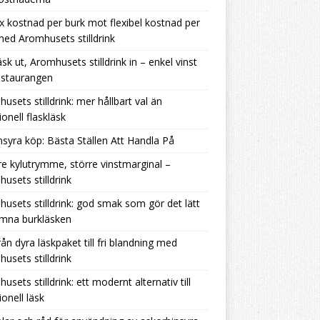
ix kostnad per burk mot flexibel kostnad per
 med Aromhusets stilldrink
äsk ut, Aromhusets stilldrink in – enkel vinst
estaurangen
usets stilldrink: mer hållbart val än
ionell flaskläsk
nsyra köp: Bästa Ställen Att Handla På
e kylutrymme, större vinstmarginal –
usets stilldrink
usets stilldrink: god smak som gör det lätt
ämna burkläsken
rån dyra läskpaket till fri blandning med
usets stilldrink
usets stilldrink: ett modernt alternativ till
ionell läsk