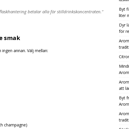
Byt f
laskhantering betalar alla för stilldrinkskoncentraten.”
liter
Dyr l
för r
je smak
Aromh
tradit
ingen annan. Välj mellan:
Citro
Mindr
Aromh
Aromh
att l
Byt f
Aromh
Aromh
tradit
 och champagne)