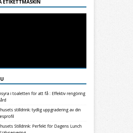
A ETIKETTMASKIN
NU
nsyra i toaletten för att få : Effektiv rengöring
ård
usets stilldrink: tydlig uppgradering av din
esprofil
usets Stilldrink: Perfekt för Dagens Lunch
jälvservering