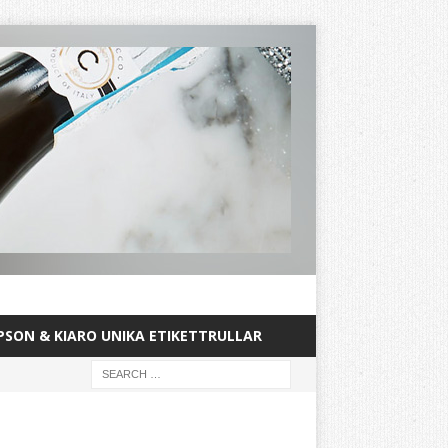
PSON & KIARO UNIKA ETIKETTRULLAR