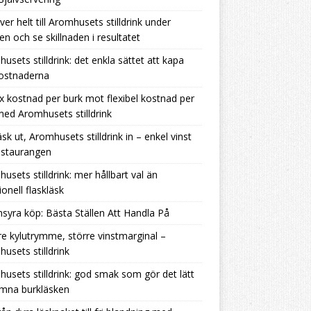
ver helt till Aromhusets stilldrink under
en och se skillnaden i resultatet
usets stilldrink: det enkla sättet att kapa
kostnaderna
ix kostnad per burk mot flexibel kostnad per
 med Aromhusets stilldrink
äsk ut, Aromhusets stilldrink in – enkel vinst
estaurangen
usets stilldrink: mer hållbart val än
ionell flaskläsk
nsyra köp: Bästa Ställen Att Handla På
e kylutrymme, större vinstmarginal –
usets stilldrink
usets stilldrink: god smak som gör det lätt
ämna burkläsken