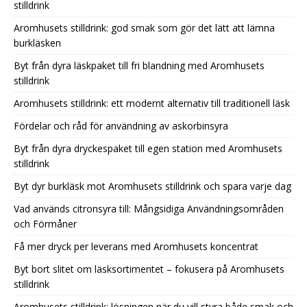
stilldrink
Aromhusets stilldrink: god smak som gör det lätt att lämna
burkläsken
Byt från dyra läskpaket till fri blandning med Aromhusets
stilldrink
Aromhusets stilldrink: ett modernt alternativ till traditionell läsk
Fördelar och råd för användning av askorbinsyra
Byt från dyra dryckespaket till egen station med Aromhusets
stilldrink
Byt dyr burkläsk mot Aromhusets stilldrink och spara varje dag
Vad används citronsyra till: Mångsidiga Användningsområden
och Förmåner
Få mer dryck per leverans med Aromhusets koncentrat
Byt bort slitet om läsksortimentet – fokusera på Aromhusets
stilldrink
Aromhusets stilldrink: lösningen när du vill styra både smak och