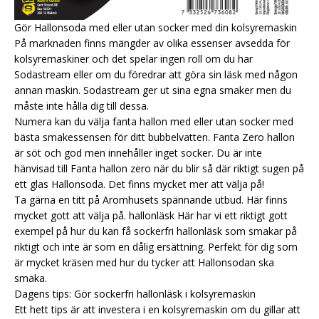
Gör Hallonsoda med eller utan socker med din kolsyremaskin
På marknaden finns mängder av olika essenser avsedda för
kolsyremaskiner och det spelar ingen roll om du har
Sodastream eller om du föredrar att göra sin läsk med någon
annan maskin. Sodastream ger ut sina egna smaker men du
måste inte hålla dig till dessa.
Numera kan du välja fanta hallon med eller utan socker med
bästa smakessensen för ditt bubbelvatten. Fanta Zero hallon
är söt och god men innehåller inget socker. Du är inte
hänvisad till Fanta hallon zero när du blir så där riktigt sugen på
ett glas Hallonsoda. Det finns mycket mer att välja på!
Ta gärna en titt på Aromhusets spännande utbud. Här finns
mycket gott att välja på.
hallonläsk
Här har vi ett riktigt gott
exempel på hur du kan få sockerfri hallonläsk som smakar på
riktigt och inte är som en dålig ersättning. Perfekt för dig som
är mycket kräsen med hur du tycker att Hallonsodan ska
smaka.
Dagens tips: Gör sockerfri hallonläsk i kolsyremaskin
Ett hett tips är att investera i en kolsyremaskin om du gillar att