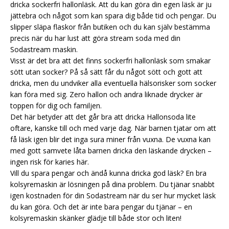
dricka sockerfri hallonläsk. Att du kan göra din egen läsk är ju
jättebra och något som kan spara dig både tid och pengar. Du
slipper släpa flaskor från butiken och du kan själv bestämma
precis när du har lust att göra stream soda med din
Sodastream maskin.
Visst är det bra att det finns sockerfri hallonläsk som smakar
sött utan socker? På så sätt får du något sött och gott att
dricka, men du undviker alla eventuella hälsorisker som socker
kan föra med sig. Zero hallon och andra liknade drycker är
toppen för dig och familjen.
Det här betyder att det går bra att dricka Hallonsoda lite
oftare, kanske till och med varje dag. När barnen tjatar om att
få läsk igen blir det inga sura miner från vuxna. De vuxna kan
med gott samvete låta barnen dricka den läskande drycken –
ingen risk för karies här.
Vill du spara pengar och ändå kunna dricka god läsk? En bra
kolsyremaskin är lösningen på dina problem. Du tjänar snabbt
igen kostnaden för din Sodastream när du ser hur mycket läsk
du kan göra. Och det är inte bara pengar du tjänar – en
kolsyremaskin skänker glädje till både stor och liten!