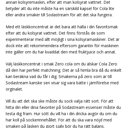
annan kolsyremaskin, efter att man kolsyrat vattnet. Det
betyder att du inte måste ha en särskild kapsel för Cola lite
eller andra smaker till Sodastream för att det ska fungera.
Med ett läskkoncentrat är det bara att hälla i din favoritsmak
efter att du kolsyrat vattnet. Det finns förstås de som
experimenterar med allt möjligt i sina kolsyramaskiner. Det är
dock inte att rekommendera eftersom garantin för maskinen
inte gäller om du har kvaddat den med fruktjuice och annat.
Välj läskkoncentrat i smak Zero cola om du älskar Cola Zero
då den har perfekt matchning. Det är så himla bra då du enkelt
kan beräkna vad du får i dig. Smakerna på zero som är till
Sodastream kanske sen visar sig vara bätte i jämförelse med
orginalet.
Vill du att det ska ske måste du sock välja rätt sort. För att
hitta din eller dina favoriter på Sodastream essenser måste du
testa dig fram. Hur sött du vill ha i din dricka avgör du om du
har koll på sockerinnehållet. För att du ska vara nöjd med
smaken på läsken du gjort själv bör du ha rätt balans.