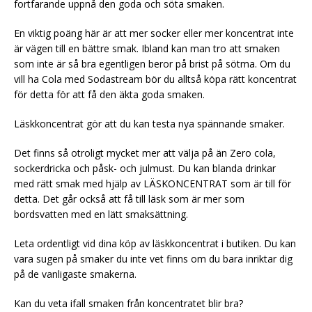
fortfarande uppnå den goda och söta smaken.
En viktig poäng här är att mer socker eller mer koncentrat inte
är vägen till en bättre smak. Ibland kan man tro att smaken
som inte är så bra egentligen beror på brist på sötma. Om du
vill ha Cola med Sodastream bör du alltså köpa rätt koncentrat
för detta för att få den äkta goda smaken.
Läskkoncentrat gör att du kan testa nya spännande smaker.
Det finns så otroligt mycket mer att välja på än Zero cola,
sockerdricka och påsk- och julmust. Du kan blanda drinkar
med rätt smak med hjälp av LÄSKONCENTRAT som är till för
detta. Det går också att få till läsk som är mer som
bordsvatten med en lätt smaksättning.
Leta ordentligt vid dina köp av läskkoncentrat i butiken. Du kan
vara sugen på smaker du inte vet finns om du bara inriktar dig
på de vanligaste smakerna.
Kan du veta ifall smaken från koncentratet blir bra?