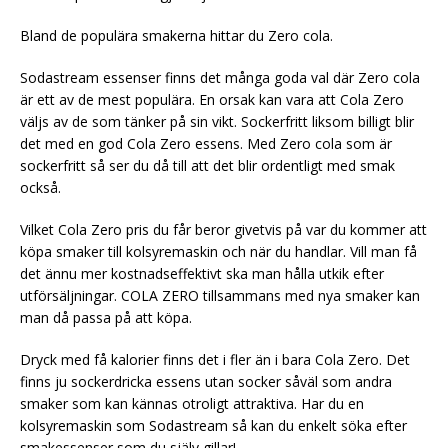
Bland de populära smakerna hittar du Zero cola.
Sodastream essenser finns det många goda val där Zero cola
är ett av de mest populära. En orsak kan vara att Cola Zero
väljs av de som tänker på sin vikt. Sockerfritt liksom billigt blir
det med en god Cola Zero essens. Med Zero cola som är
sockerfritt så ser du då till att det blir ordentligt med smak
också.
Vilket Cola Zero pris du får beror givetvis på var du kommer att
köpa smaker till kolsyremaskin och när du handlar. Vill man få
det ännu mer kostnadseffektivt ska man hålla utkik efter
utförsäljningar. COLA ZERO tillsammans med nya smaker kan
man då passa på att köpa.
Dryck med få kalorier finns det i fler än i bara Cola Zero. Det
finns ju sockerdricka essens utan socker såväl som andra
smaker som kan kännas otroligt attraktiva. Har du en
kolsyremaskin som Sodastream så kan du enkelt söka efter
smakessenser som du själv gillar!